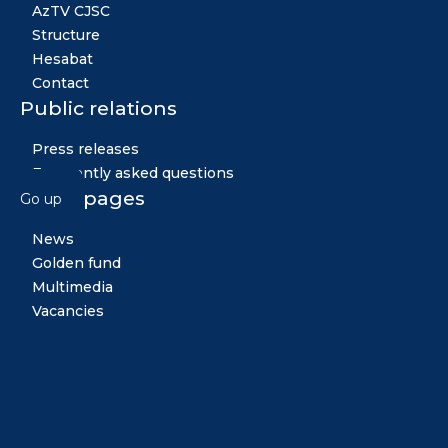
AzTV CJSC
Structure
Hesabat
Contact
Public relations
Press releases
Frequently asked questions
Other pages
Go up
News
Golden fund
Multimedia
Vacancies