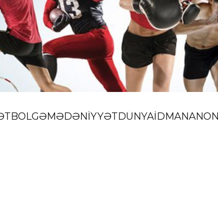
ƏT
BÖLGƏ
MƏDƏNİYYƏT
DÜNYA
İDMAN
ANON