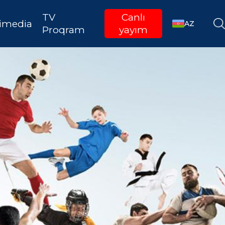
TV
Canlı
imedia
AZ
Proqram
yayım