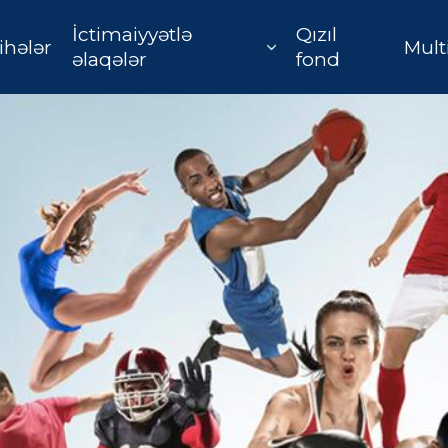
İctimaiyyətlə
Qızıl
ihələr
Mult
əlaqələr
fond