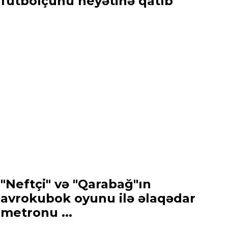
futbolçunu heyətinə qatıb
"Neftçi" və "Qarabağ"ın
avrokubok oyunu ilə əlaqədar
metronu ...