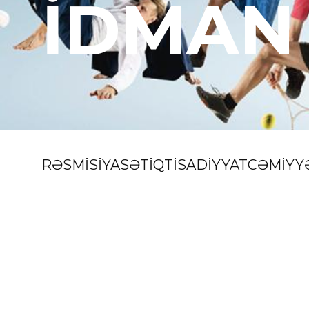
İDMAN
RƏSMİ
SİYASƏT
İQTİSADİYYAT
CƏMİYY