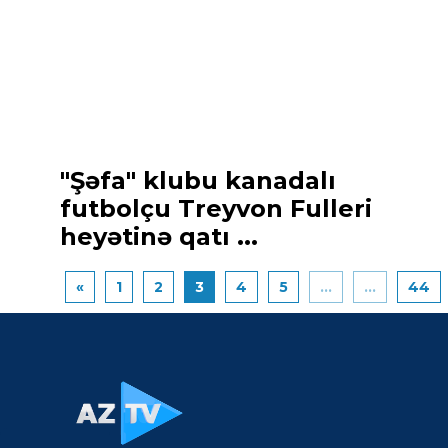
"Şəfa" klubu kanadalı
futbolçu Treyvon Fulleri
heyətinə qatı ...
«
1
2
3
4
5
...
...
44