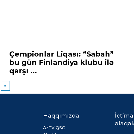
Çempionlar Liqası: “Sabah”
bu gün Finlandiya klubu ilə
qarşı ...
»
Haqqımızda
İctima
əlaqəl
AzTV QSC