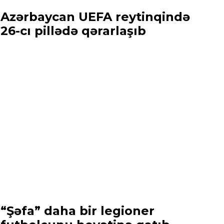
Azərbaycan UEFA reytinqində
26-cı pillədə qərarlaşıb
“Şəfa” daha bir legioner