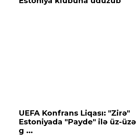
Estoniya klubuna uduzub
UEFA Konfrans Liqası: "Zirə"
Estoniyada "Payde" ilə üz-üzə
g ...