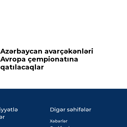
Azərbaycan avarçəkənləri
Avropa çempionatına
qatılacaqlar
iyyətlə
Digər səhifələr
ər
Xəbərlər