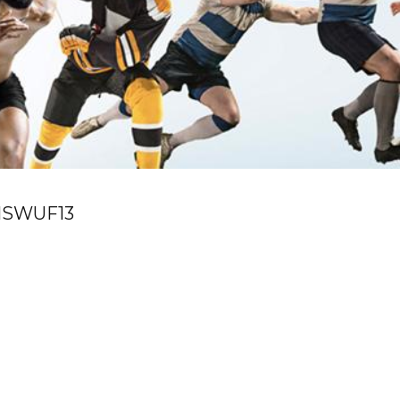
S
WUF13