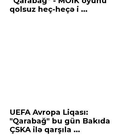
“Qarabağ” - MOİK oyunu
qolsuz heç-heçə i ...
UEFA Avropa Liqası:
"Qarabağ" bu gün Bakıda
ÇSKA ilə qarşıla ...