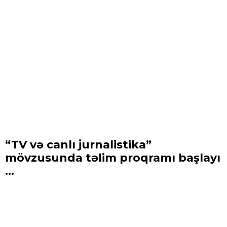
“TV və canlı jurnalistika”
mövzusunda təlim proqramı başlayı
...