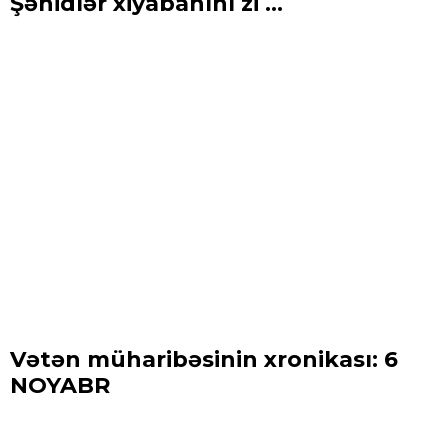
Şəhidlər xiyabanını zi ...
Vətən müharibəsinin xronikası: 6
NOYABR