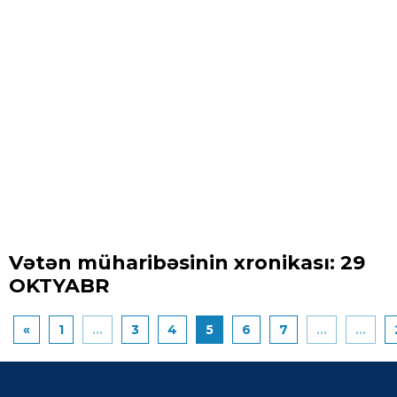
Vətən müharibəsinin xronikası: 29
OKTYABR
«
1
...
3
4
5
6
7
...
...