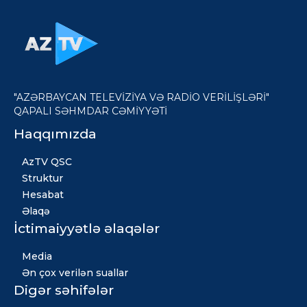
"AZƏRBAYCAN TELEVİZİYA VƏ RADİO VERİLİŞLƏRİ"
QAPALI SƏHMDAR CƏMİYYƏTİ
Haqqımızda
AzTV QSC
Struktur
Hesabat
Əlaqə
İctimaiyyətlə əlaqələr
Media
Ən çox verilən suallar
Digər səhifələr