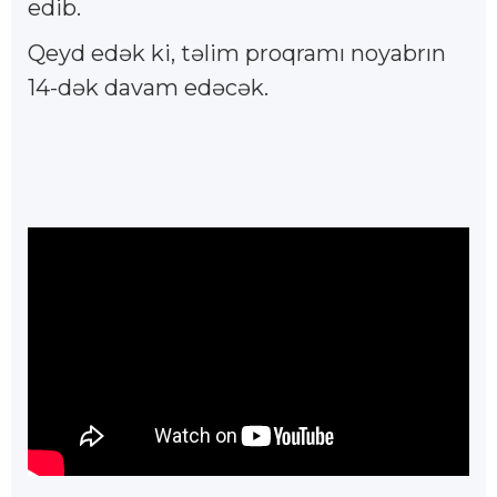
edib.
Qeyd edək ki, təlim proqramı noyabrın
14-dək davam edəcək.