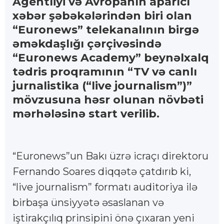
Agentliyi və Avropanın aparıcı
xəbər şəbəkələrindən biri olan
“Euronews” telekanalının birgə
əməkdaşlığı çərçivəsində
“Euronews Academy” beynəlxalq
tədris proqramının “TV və canlı
jurnalistika (“live journalism”)”
mövzusuna həsr olunan növbəti
mərhələsinə start verilib.
“Euronews”un Bakı üzrə icraçı direktoru
Fernando Soares diqqətə çatdırıb ki,
“live journalism” formatı auditoriya ilə
birbaşa ünsiyyətə əsaslanan və
iştirakçılıq prinsipini önə çıxaran yeni