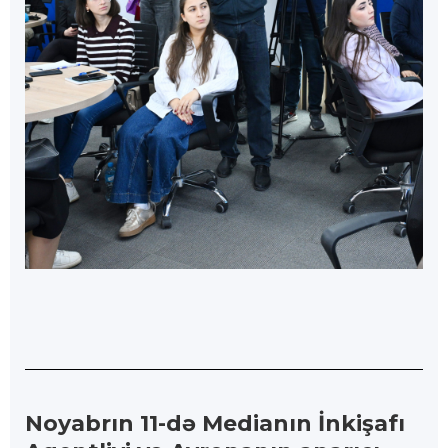
Noyabrın 11-də Medianın İnkişafı