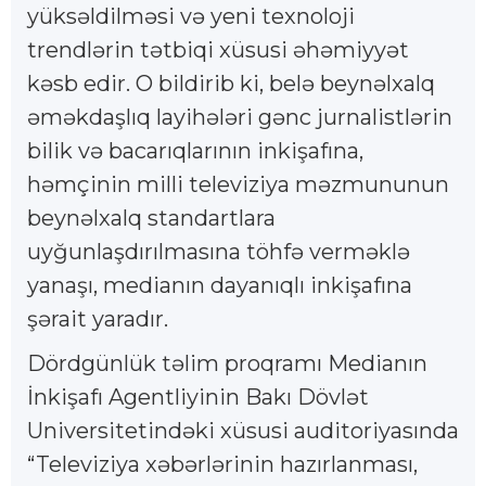
yüksəldilməsi və yeni texnoloji
trendlərin tətbiqi xüsusi əhəmiyyət
kəsb edir. O bildirib ki, belə beynəlxalq
əməkdaşlıq layihələri gənc jurnalistlərin
bilik və bacarıqlarının inkişafına,
həmçinin milli televiziya məzmununun
beynəlxalq standartlara
uyğunlaşdırılmasına töhfə verməklə
yanaşı, medianın dayanıqlı inkişafına
şərait yaradır.
Dördgünlük təlim proqramı Medianın
İnkişafı Agentliyinin Bakı Dövlət
Universitetindəki xüsusi auditoriyasında
“Televiziya xəbərlərinin hazırlanması,