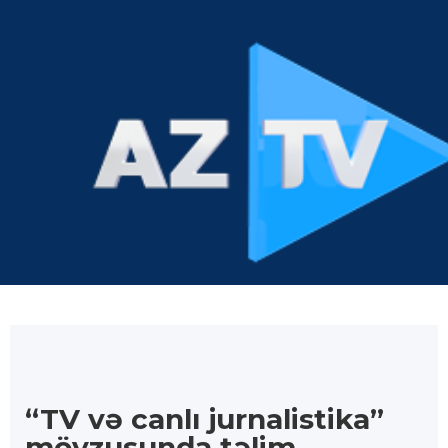
“TV və canlı jurnalistika”
mövzusunda təlim