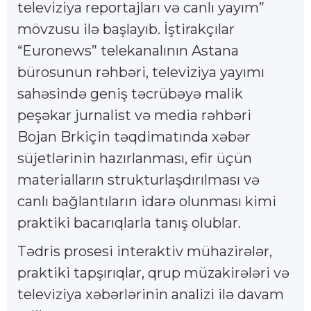
televiziya reportajları və canlı yayım”
mövzusu ilə başlayıb. İştirakçılar
“Euronews” telekanalının Astana
bürosunun rəhbəri, televiziya yayımı
sahəsində geniş təcrübəyə malik
peşəkar jurnalist və media rəhbəri
Bojan Brkiçin təqdimatında xəbər
süjetlərinin hazırlanması, efir üçün
materialların strukturlaşdırılması və
canlı bağlantıların idarə olunması kimi
praktiki bacarıqlarla tanış olublar.
Tədris prosesi interaktiv mühazirələr,
praktiki tapşırıqlar, qrup müzakirələri və
televiziya xəbərlərinin analizi ilə davam