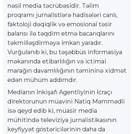
nəsil media təcrübəsidir. Təlim
proqramı jurnalistlərə hadisələri canlı,
faktoloji dəqiqlik və emosional təsir
balansı ilə təqdim etmə bacarıqlarını
təkmilləşdirməyə imkan yaradır.
Vurğulanıb ki, bu təşəbbüs informasiya
məkanında etibarlılığın və ictimai
marağın davamlılığının təmininə xidmət
edən mühüm addımdır.
Medianın İnkişafı Agentliyinin İcraçı
direktorunun müavini Natiq Məmmədli
isə qeyd edib ki, müasir media
mühitində televiziya jurnalistikasının
keyfiyyət göstəricilərinin daha da