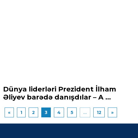
Dünya liderləri Prezident İlham
Əliyev barədə danışdılar – A ...
«
1
2
3
4
5
...
12
»