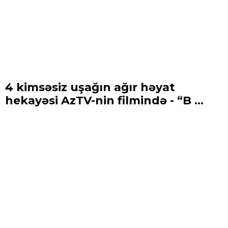
4 kimsəsiz uşağın ağır həyat
hekayəsi AzTV-nin filmində - “B ...