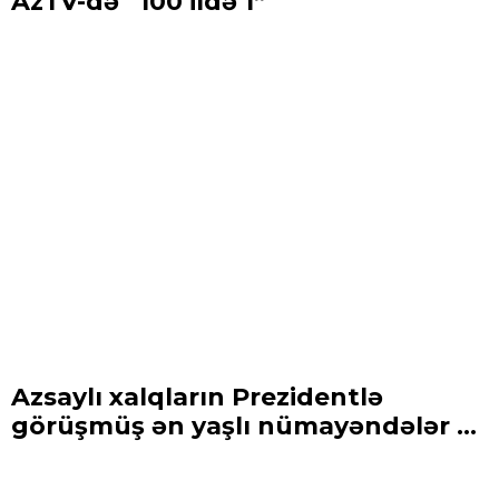
AzTV-də “100 ildə 1”
Azsaylı xalqların Prezidentlə
görüşmüş ən yaşlı nümayəndələr ...