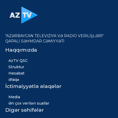
"AZƏRBAYCAN TELEVİZİYA VƏ RADİO VERİLİŞLƏRİ"
QAPALI SƏHMDAR CƏMİYYƏTİ
Haqqımızda
AzTV QSC
Struktur
Hesabat
Əlaqə
İctimaiyyətlə əlaqələr
Media
Ən çox verilən suallar
Digər səhifələr