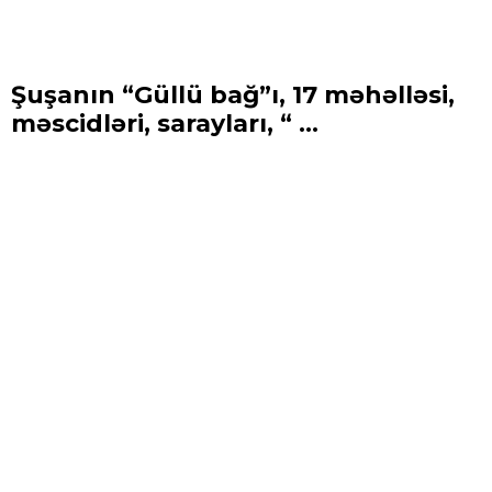
Şuşanın “Güllü bağ”ı, 17 məhəlləsi,
məscidləri, sarayları, “ ...