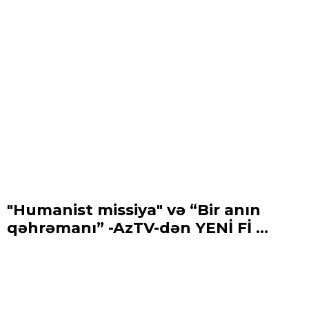
"Humanist missiya" və “Bir anın
qəhrəmanı” -AzTV-dən YENİ Fİ ...