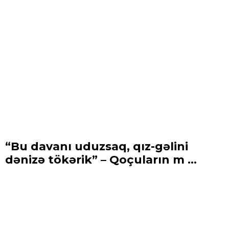
“Bu davanı uduzsaq, qız-gəlini
dənizə tökərik” – Qoçuların m ...