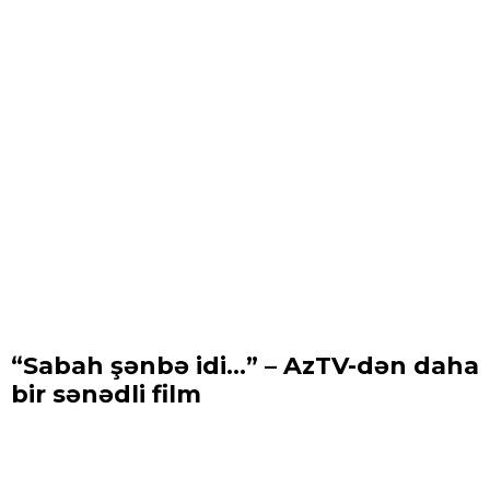
“Sabah şənbə idi...” – AzTV-dən daha
bir sənədli film