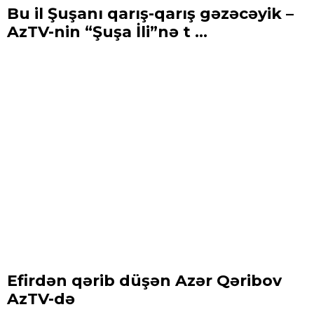
Bu il Şuşanı qarış-qarış gəzəcəyik –
AzTV-nin “Şuşa İli”nə t ...
Efirdən qərib düşən Azər Qəribov
AzTV-də