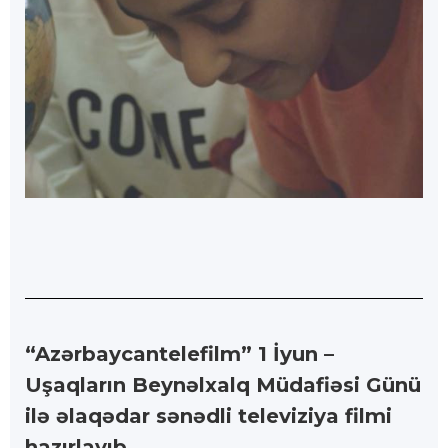
“Azərbaycantelefilm” 1 İyun –
Uşaqların Beynəlxalq Müdafiəsi Günü
ilə əlaqədar sənədli televiziya filmi
hazırlayıb.