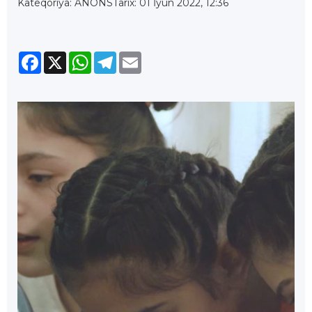
Kateqoriya: ANONS
Tarix: 01 İyun 2022, 12:36
Facebook
X
WhatsApp
Telegram
Email