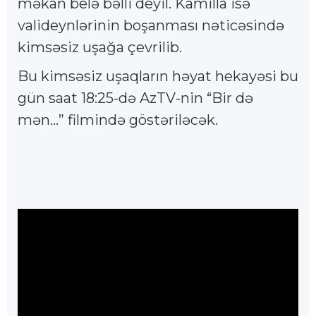
məkan belə bəlli deyil. Kamilla isə
valideynlərinin boşanması nəticəsində
kimsəsiz uşağa çevrilib.
Bu kimsəsiz uşaqların həyat hekayəsi bu
gün saat 18:25-də AzTV-nin “Bir də
mən...” filmində göstəriləcək.