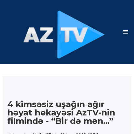
4 kimsəsiz uşağın ağır
həyat hekayəsi AzTV-nin
filmində - “Bir də mən...”