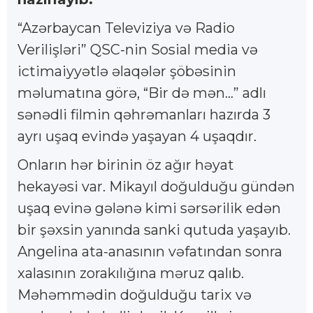
“Azərbaycan Televiziya və Radio
Verilişləri” QSC-nin Sosial media və
ictimaiyyətlə əlaqələr şöbəsinin
məlumatına görə, “Bir də mən...” adlı
sənədli filmin qəhrəmanları hazırda 3
ayrı uşaq evində yaşayan 4 uşaqdır.
Onların hər birinin öz ağır həyat
hekayəsi var. Mikayıl doğulduğu gündən
uşaq evinə gələnə kimi sərsərilik edən
bir şəxsin yanında sanki qutuda yaşayıb.
Angelina ata-anasının vəfatından sonra
xalasının zorakılığına məruz qalıb.
Məhəmmədin doğulduğu tarix və