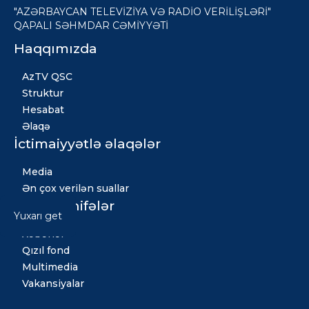
"AZƏRBAYCAN TELEVİZİYA VƏ RADİO VERİLİŞLƏRİ"
QAPALI SƏHMDAR CƏMİYYƏTİ
Haqqımızda
AzTV QSC
Struktur
Hesabat
Əlaqə
İctimaiyyətlə əlaqələr
Media
Ən çox verilən suallar
Digər səhifələr
Yuxarı get
Xəbərlər
Qızıl fond
Multimedia
Vakansiyalar