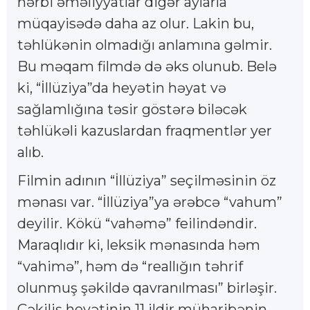
hərbi əməliyyatlar digər aylarla
müqayisədə daha az olur. Lakin bu,
təhlükənin olmadığı anlamına gəlmir.
Bu məqam filmdə də əks olunub. Belə
ki, “İllüziya”da heyətin həyat və
sağlamlığına təsir göstərə biləcək
təhlükəli kazuslardan fraqmentlər yer
alıb.
Filmin adının “İllüziya” seçilməsinin öz
mənası var. “İllüziya”ya ərəbcə “vahum”
deyilir. Kökü “vahəmə” feilindəndir.
Maraqlıdır ki, leksik mənasında həm
“vahimə”, həm də “reallığın təhrif
olunmuş şəkildə qavranılması” birləşir.
Çəkiliş heyətinin 11 ildir müharibənin