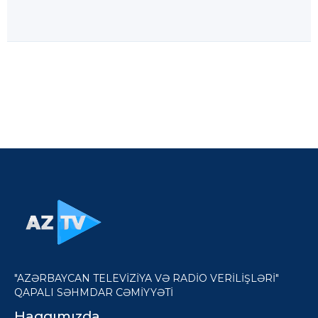
"AZƏRBAYCAN TELEVİZİYA VƏ RADİO VERİLİŞLƏRİ"
QAPALI SƏHMDAR CƏMİYYƏTİ
Haqqımızda