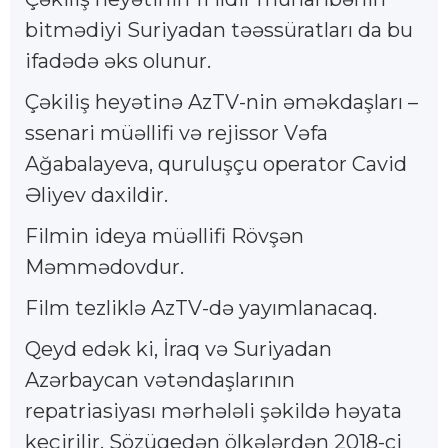
bitmədiyi Suriyadan təəssüratları da bu
ifadədə əks olunur.
Çəkiliş heyətinə AzTV-nin əməkdaşları –
ssenari müəllifi və rejissor Vəfa
Ağabalayeva, quruluşçu operator Cavid
Əliyev daxildir.
Filmin ideya müəllifi Rövşən
Məmmədovdur.
Film tezliklə AzTV-də yayımlanacaq.
Qeyd edək ki, İraq və Suriyadan
Azərbaycan vətəndaşlarının
repatriasiyası mərhələli şəkildə həyata
keçirilir. Sözügedən ölkələrdən 2018-ci