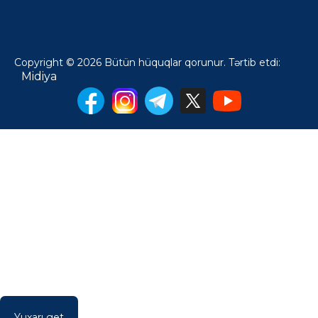
Copyright © 2026 Bütün hüquqlar qorunur. Tərtib etdi:
Midiya
Yuxarı get