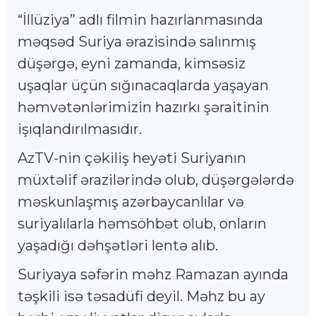
“İllüziya” adlı filmin hazırlanmasında
məqsəd Suriya ərazisində salınmış
düşərgə, eyni zamanda, kimsəsiz
uşaqlar üçün sığınacaqlarda yaşayan
həmvətənlərimizin hazırkı şəraitinin
işıqlandırılmasıdır.
AzTV-nin çəkiliş heyəti Suriyanın
müxtəlif ərazilərində olub, düşərgələrdə
məskunlaşmış azərbaycanlılar və
suriyalılarla həmsöhbət olub, onların
yaşadığı dəhşətləri lentə alıb.
Suriyaya səfərin məhz Ramazan ayında
təşkili isə təsadüfi deyil. Məhz bu ay