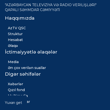
"AZƏRBAYCAN TELEVİZİYA VƏ RADİO VERİLİŞLƏRİ"
QAPALI SƏHMDAR CƏMİYYƏTİ
Haqqımızda
AzTV QSC
Struktur
Hesabat
Əlaqə
İctimaiyyətlə əlaqələr
Media
Ən çox verilən suallar
Digər səhifələr
Xəbərlər
Qızıl fond
Multimedia
Vakansiyalar
Yuxarı get