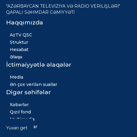
"AZƏRBAYCAN TELEVİZİYA VƏ RADİO VERİLİŞLƏRİ"
QAPALI SƏHMDAR CƏMİYYƏTİ
Haqqımızda
AzTV QSC
Struktur
Hesabat
Əlaqə
İctimaiyyətlə əlaqələr
Media
Ən çox verilən suallar
Digər səhifələr
Xəbərlər
Qızıl fond
Multimedia
Vakansiyalar
Yuxarı get