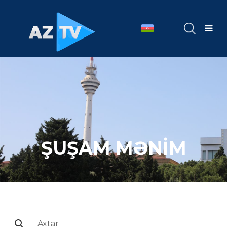
ŞUŞAM MƏNİM