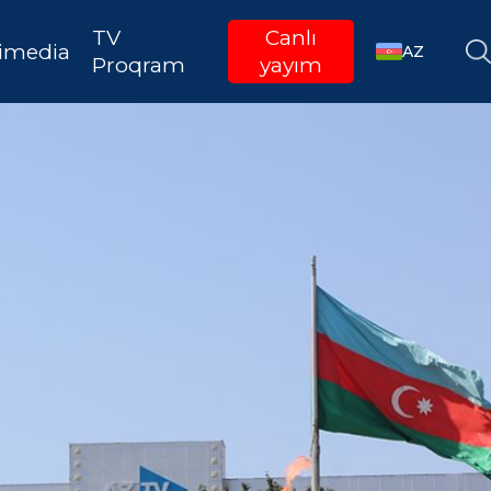
TV
Canlı
imedia
AZ
Proqram
yayım