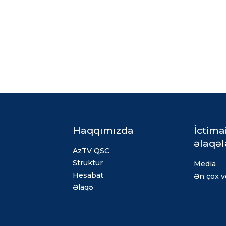
Haqqımızda
İctima
əlaqəl
AzTV QSC
Struktur
Media
Hesabat
Ən çox ve
Əlaqə