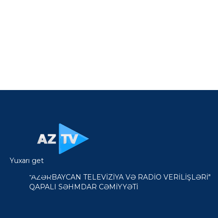
Yuxarı get
"AZƏRBAYCAN TELEVİZİYA VƏ RADİO VERİLİŞLƏRİ"
QAPALI SƏHMDAR CƏMİYYƏTİ