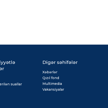
iyyətlə
Digər səhifələr
ər
Xəbərlər
Qızıl fond
Multimedia
rilən suallar
Vakansiyalar