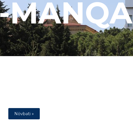
-MANQA
Növbəti »