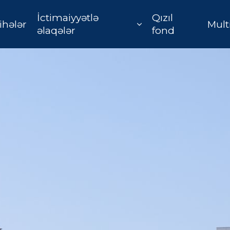
İctimaiyyətlə
Qızıl
ihələr
Mult
əlaqələr
fond