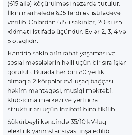
(615 ailə) köçürülməsi nəzərdə tutulur.
İlkin mərhələdə 635 fərdi ev istifadəyə
verilib. Onlardan 615-i sakinlər, 20-si isə
xidməti istifadə üçündür. Evlər 2, 3, 4 və
5 otaqlıdır.
Kənddə sakinlərin rahat yaşaması və
sosial məsələlərin həlli üçün bir sıra işlər
görülüb. Burada hər biri 80 yerlik
olmaqla 2 körpələr evi-uşaq bağçası,
həkim məntəqəsi, musiqi məktəbi,
klub-icma mərkəzi və yerli icra
strukturları üçün inzibati bina tikilib.
Şükürbəyli kəndində 35/10 kV-luq
elektrik yarımstansiyası inşa edilib,