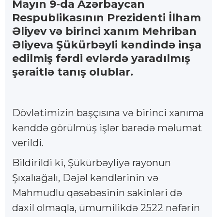
Mayın 9-da Azərbaycan
Respublikasının Prezidenti İlham
Əliyev və birinci xanım Mehriban
Əliyeva Şükürbəyli kəndində inşa
edilmiş fərdi evlərdə yaradılmış
şəraitlə tanış olublar.
Dövlətimizin başçısına və birinci xanıma
kənddə görülmüş işlər barədə məlumat
verildi.
Bildirildi ki, Şükürbəyliyə rayonun
Şıxalıağalı, Dəjəl kəndlərinin və
Mahmudlu qəsəbəsinin sakinləri də
daxil olmaqla, ümumilikdə 2522 nəfərin