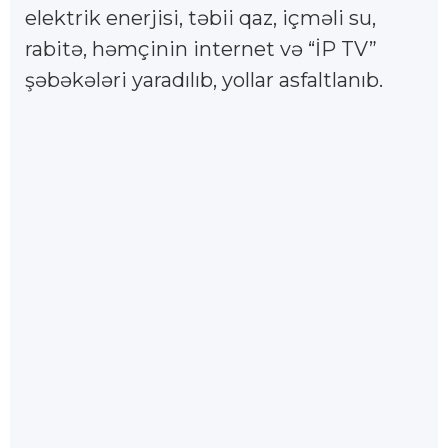
elektrik enerjisi, təbii qaz, içməli su,
rabitə, həmçinin internet və “İP TV”
şəbəkələri yaradılıb, yollar asfaltlanıb.