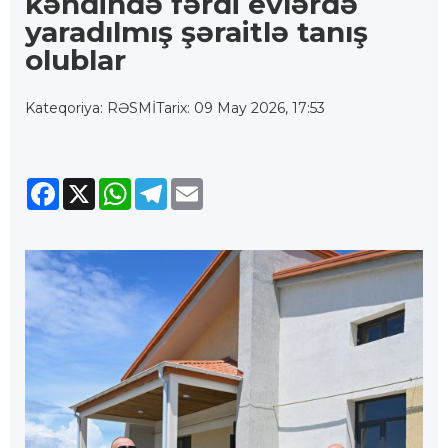
kəndində fərdi evlərdə
yaradılmış şəraitlə tanış
olublar
Kateqoriya: RƏSMİ
Tarix: 09 May 2026, 17:53
Facebook
X
WhatsApp
Telegram
Email