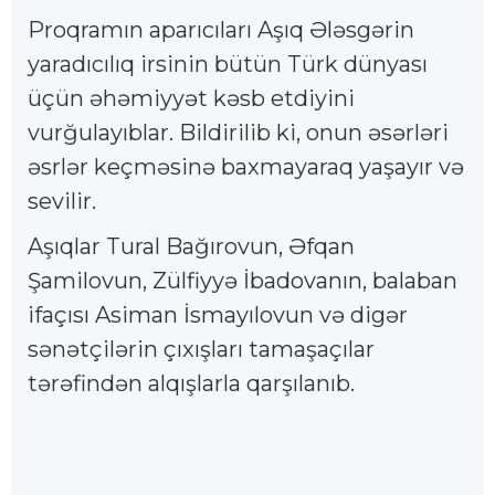
Proqramın aparıcıları Aşıq Ələsgərin
yaradıcılıq irsinin bütün Türk dünyası
üçün əhəmiyyət kəsb etdiyini
vurğulayıblar. Bildirilib ki, onun əsərləri
əsrlər keçməsinə baxmayaraq yaşayır və
sevilir.
Aşıqlar Tural Bağırovun, Əfqan
Şamilovun, Zülfiyyə İbadovanın, balaban
ifaçısı Asiman İsmayılovun və digər
sənətçilərin çıxışları tamaşaçılar
tərəfindən alqışlarla qarşılanıb.