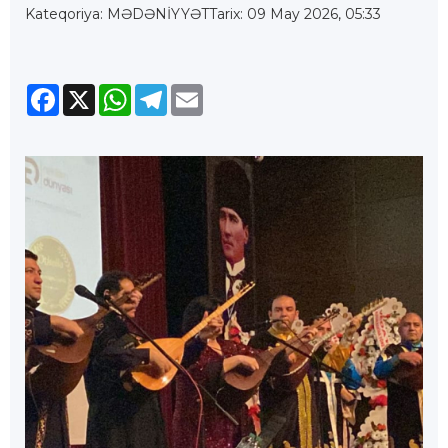
Kateqoriya: MƏDƏNİYYƏT
Tarix: 09 May 2026, 05:33
Facebook
X
WhatsApp
Telegram
Email