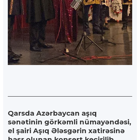
Qarsda Azərbaycan aşıq
sənətinin görkəmli nümayəndəsi,
el şairi Aşıq Ələsgərin xatirəsinə
həsr olunan konsert keçirilib.