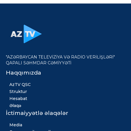
"AZƏRBAYCAN TELEVİZİYA VƏ RADİO VERİLİŞLƏRİ"
QAPALI SƏHMDAR CƏMİYYƏTİ
Haqqımızda
AzTV QSC
Struktur
Hesabat
Əlaqə
İctimaiyyətlə əlaqələr
Media