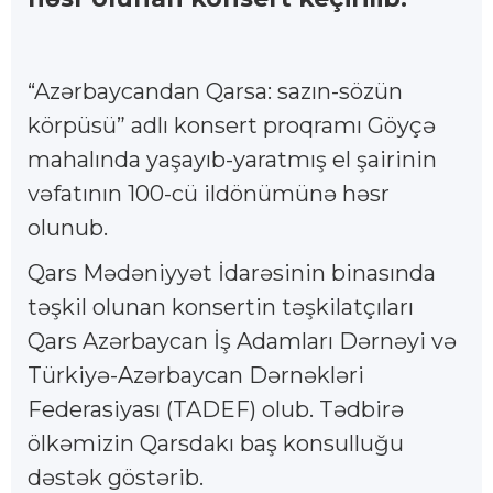
“Azərbaycandan Qarsa: sazın-sözün
körpüsü” adlı konsert proqramı Göyçə
mahalında yaşayıb-yaratmış el şairinin
vəfatının 100-cü ildönümünə həsr
olunub.
Qars Mədəniyyət İdarəsinin binasında
təşkil olunan konsertin təşkilatçıları
Qars Azərbaycan İş Adamları Dərnəyi və
Türkiyə-Azərbaycan Dərnəkləri
Federasiyası (TADEF) olub. Tədbirə
ölkəmizin Qarsdakı baş konsulluğu
dəstək göstərib.