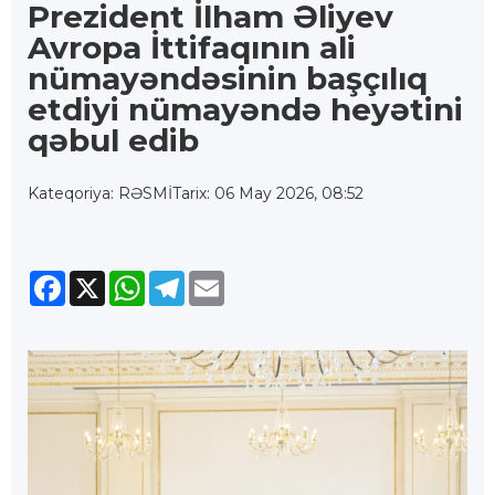
Prezident İlham Əliyev
Avropa İttifaqının ali
nümayəndəsinin başçılıq
etdiyi nümayəndə heyətini
qəbul edib
Kateqoriya: RƏSMİ
Tarix: 06 May 2026, 08:52
Facebook
X
WhatsApp
Telegram
Email