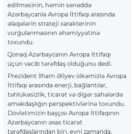
edilməsinin, həmin sənəddə
Azərbaycanla Avropa İttifaqı arasında
əlaqələrin strateji xarakterinin
vurğulanmasının əhəmiyyətinə
toxundu.
Qonaq Azərbaycanın Avropa İttifaqı
üçün vacib tərəfdaş olduğunu dedi.
Prezident İlham Əliyev ölkəmizlə Avropa
İttifaqı arasında enerji, bağlantılar,
təhlükəsizlik, ticarət və digər sahələrdə
əməkdaşlığın perspektivlərinə toxundu.
Dövlətimizin başçısı Avropa İttifaqının
Azərbaycanın əsas ticarət
tərəfdaşlarından biri, eyni zamanda,