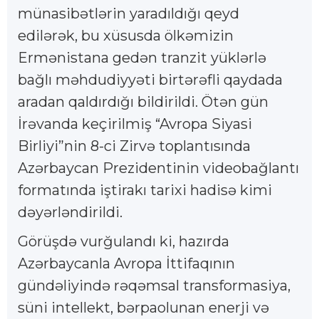
münasibətlərin yaradıldığı qeyd
edilərək, bu xüsusda ölkəmizin
Ermənistana gedən tranzit yüklərlə
bağlı məhdudiyyəti birtərəfli qaydada
aradan qaldırdığı bildirildi. Ötən gün
İrəvanda keçirilmiş “Avropa Siyasi
Birliyi”nin 8-ci Zirvə toplantısında
Azərbaycan Prezidentinin videobağlantı
formatında iştirakı tarixi hadisə kimi
dəyərləndirildi.
Görüşdə vurğulandı ki, hazırda
Azərbaycanla Avropa İttifaqının
gündəliyində rəqəmsal transformasiya,
süni intellekt, bərpaolunan enerji və