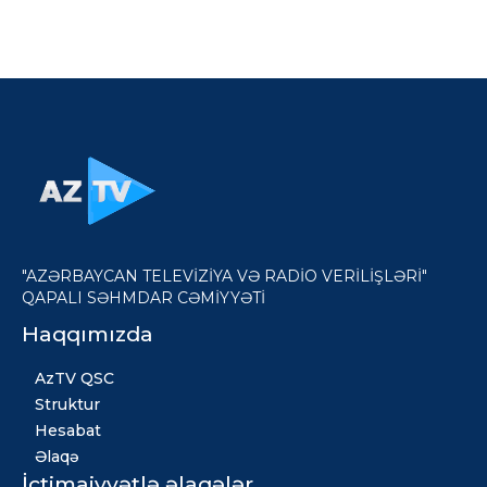
"AZƏRBAYCAN TELEVİZİYA VƏ RADİO VERİLİŞLƏRİ"
QAPALI SƏHMDAR CƏMİYYƏTİ
Haqqımızda
AzTV QSC
Struktur
Hesabat
Əlaqə
İctimaiyyətlə əlaqələr