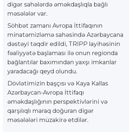
digər sahələrdə əməkdaşlıqla bağlı
məsələlər var.
Söhbət zamanı Avropa İttifaqının
minatəmizləmə sahəsində Azərbaycana
dəstəyi təqdir edildi, TRIPP layihəsinin
fəaliyyətə başlaması ilə onun regionda
bağlantılar baxımından yaxşı imkanlar
yaradacağı qeyd olundu.
Dövlətimizin başçısı və Kaya Kallas
Azərbaycan-Avropa İttifaqı
əməkdaşlığının perspektivlərini və
qarşılıqlı maraq doğuran digər
məsələləri müzakirə etdilər.