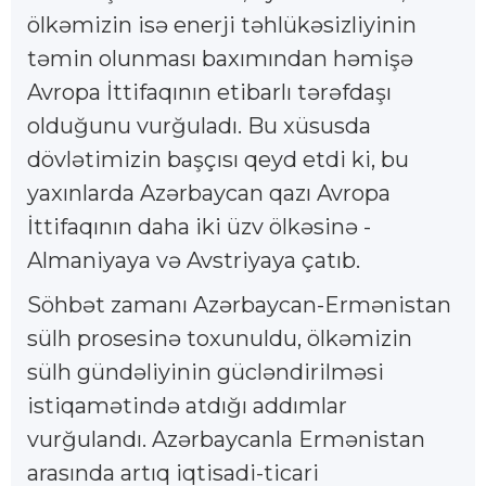
ölkəmizin isə enerji təhlükəsizliyinin
təmin olunması baxımından həmişə
Avropa İttifaqının etibarlı tərəfdaşı
olduğunu vurğuladı. Bu xüsusda
dövlətimizin başçısı qeyd etdi ki, bu
yaxınlarda Azərbaycan qazı Avropa
İttifaqının daha iki üzv ölkəsinə -
Almaniyaya və Avstriyaya çatıb.
Söhbət zamanı Azərbaycan-Ermənistan
sülh prosesinə toxunuldu, ölkəmizin
sülh gündəliyinin gücləndirilməsi
istiqamətində atdığı addımlar
vurğulandı. Azərbaycanla Ermənistan
arasında artıq iqtisadi-ticari