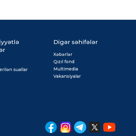
iyyətlə
Digər səhifələr
ər
Xəbərlər
Qızıl fond
Multimedia
rilən suallar
Vakansiyalar