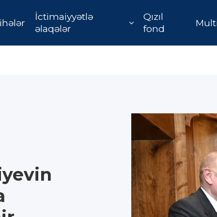
İctimaiyyətlə
Qızıl
ihələr
Mult
əlaqələr
fond
iyevin
a