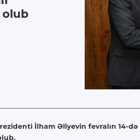
ir
 olub
ezidenti İlham Əliyevin fevralın 14-
olub.