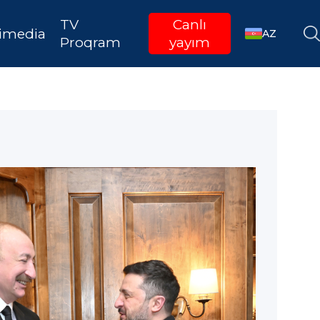
TV
Canlı
imedia
AZ
Proqram
yayım