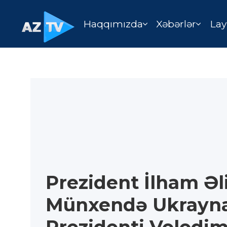
Haqqımızda
Xəbərlər
Lay
Prezident İlham Əl
Münxendə Ukrayn