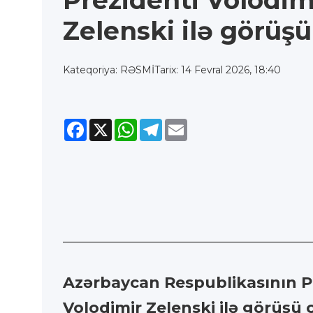
Prezidenti Volodim
Zelenski ilə görüşü
Kateqoriya: RƏSMİ
Tarix: 14 Fevral 2026, 18:40
Facebook
X
WhatsApp
Telegram
Email
Azərbaycan Respublikasının Pr
Volodimir Zelenski ilə görüşü 