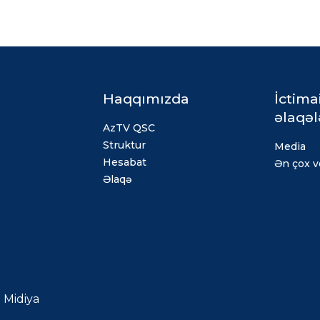
Haqqımızda
İctima
əlaqəl
AzTV QSC
Struktur
Media
Hesabat
Ən çox ve
Əlaqə
Midiya