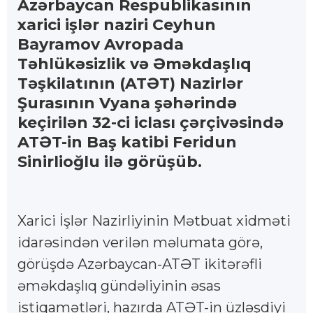
Azərbaycan Respublikasının
xarici işlər naziri Ceyhun
Bayramov Avropada
Təhlükəsizlik və Əməkdaşlıq
Təşkilatının (ATƏT) Nazirlər
Şurasının Vyana şəhərində
keçirilən 32-ci iclası çərçivəsində
ATƏT-in Baş katibi Feridun
Sinirlioğlu ilə görüşüb.
Xarici İşlər Nazirliyinin Mətbuat xidməti
idarəsindən verilən məlumata görə,
görüşdə Azərbaycan-ATƏT ikitərəfli
əməkdaşlıq gündəliyinin əsas
istiqamətləri, hazırda ATƏT-in üzləşdiyi