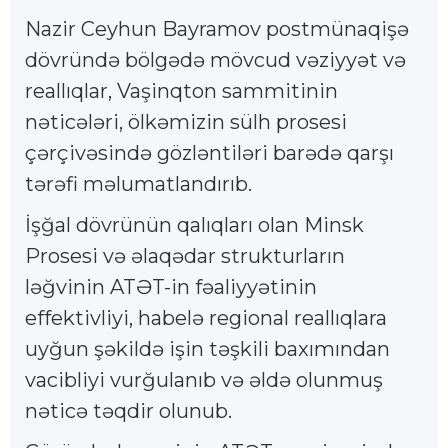
Nazir Ceyhun Bayramov postmünaqişə
dövründə bölgədə mövcud vəziyyət və
reallıqlar, Vaşinqton sammitinin
nəticələri, ölkəmizin sülh prosesi
çərçivəsində gözləntiləri barədə qarşı
tərəfi məlumatlandırıb.
İşğal dövrünün qalıqları olan Minsk
Prosesi və əlaqədar strukturların
ləğvinin ATƏT-in fəaliyyətinin
effektivliyi, habelə regional reallıqlara
uyğun şəkildə işin təşkili baxımından
vacibliyi vurğulanıb və əldə olunmuş
nəticə təqdir olunub.