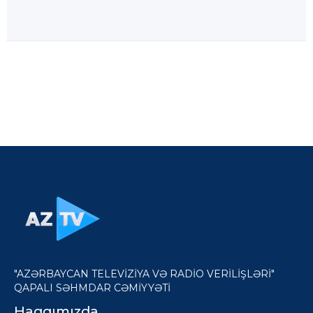
"AZƏRBAYCAN TELEVİZİYA VƏ RADİO VERİLİŞLƏRİ"
QAPALI SƏHMDAR CƏMİYYƏTİ
Haqqımızda