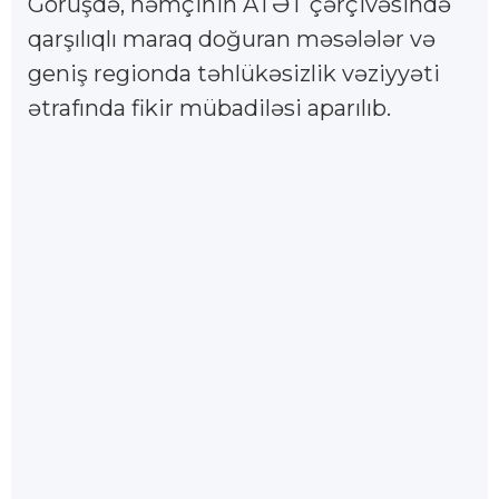
Görüşdə, həmçinin ATƏT çərçivəsində
qarşılıqlı maraq doğuran məsələlər və
geniş regionda təhlükəsizlik vəziyyəti
ətrafında fikir mübadiləsi aparılıb.