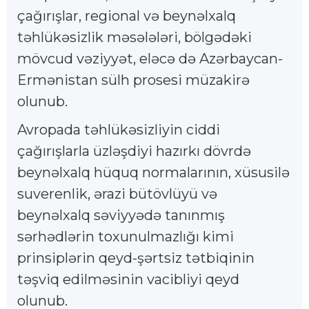
çağırışlar, regional və beynəlxalq
təhlükəsizlik məsələləri, bölgədəki
mövcud vəziyyət, eləcə də Azərbaycan-
Ermənistan sülh prosesi müzakirə
olunub.
Avropada təhlükəsizliyin ciddi
çağırışlarla üzləşdiyi hazırkı dövrdə
beynəlxalq hüquq normalarının, xüsusilə
suverenlik, ərazi bütövlüyü və
beynəlxalq səviyyədə tanınmış
sərhədlərin toxunulmazlığı kimi
prinsiplərin qeyd-şərtsiz tətbiqinin
təşviq edilməsinin vacibliyi qeyd
olunub.