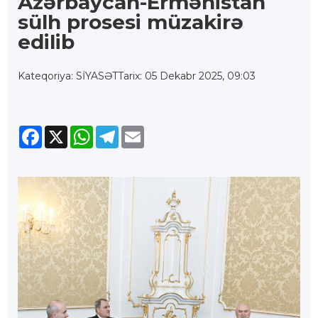
Azərbaycan-Ermənistan
sülh prosesi müzakirə
edilib
Kateqoriya: SİYASƏT
Tarix: 05 Dekabr 2025, 09:03
Facebook
X
WhatsApp
Telegram
Email