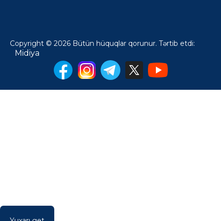
Copyright © 2026 Bütün hüquqlar qorunur. Tərtib etdi:
Midiya
Yuxarı get