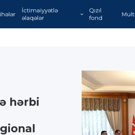
İctimaiyyətlə
Qızıl
ihələr
Mult
əlaqələr
fond
ə hərbi
egional