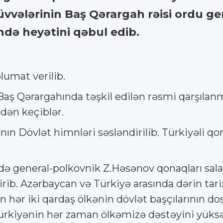
üvvələrinin Baş Qərargah rəisi ordu g
ndə heyətini qəbul edib.
umat verilib.
 Baş Qərargahında təşkil edilən rəsmi qarşıl
ndən keçiblər.
nın Dövlət himnləri səsləndirilib. Türkiyəli q
şdə general-polkovnik Z.Həsənov qonaqları sal
 Azərbaycan və Türkiyə arasında dərin tarixi
in hər iki qardaş ölkənin dövlət başçılarının 
Türkiyənin hər zaman ölkəmizə dəstəyini yüksə