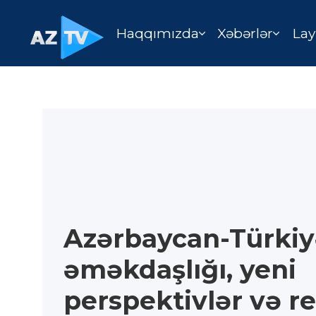
Haqqımızda
Xəbərlər
Lay
Azərbaycan-Türkiy
əməkdaşlığı, yeni
perspektivlər və r