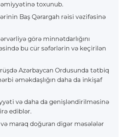
əhəmiyyətinə toxunub.
ərinin Baş Qərargah rəisi vəzifəsinə
rvərliyə görə minnətdarlığını
əsində bu cür səfərlərin və keçirilən
. Görüşdə Azərbaycan Ordusunda tətbiq
hərbi əməkdaşlığın daha da inkişaf
ziyyəti və daha da genişləndirilməsinə
rə ediblər.
ik və maraq doğuran digər məsələlər