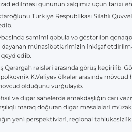
 azad edilməsi gününün xalqımız üçün tarixi 
ktaroğlunu Türkiyə Respublikası Silahlı Qüvvəl
edib.
vbəsində səmimi qəbula və göstərilən qonaqpə
ğa dayanan münasibətlərimizin inkişaf etdirilm
 qeyd edib.
aş Qərargah rəisləri arasında görüş keçirilib
-polkovnik K.Vəliyev ölkələr arasında mövcud 
mövcud olduğunu vurğulayıb.
təhsil və digər sahələrdə əməkdaşlığın cari və
qarşılıqlı maraq doğuran digər məsələləri müzaki
ğın yeni perspektivləri, regional təhlükəsizl