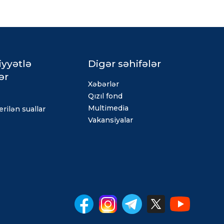
iyyətlə
Digər səhifələr
ər
Xəbərlər
Qızıl fond
Multimedia
rilən suallar
Vakansiyalar