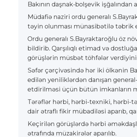
Bakının daşnak-bolşevik işğalından
Müdafiə naziri ordu generalı S.Bayra
təyin olunması münasibətilə təbrik 
Ordu generalı S.Bayraktaroğlu öz nö
bildirib. Qarşılıqlı etimad və dostlu
görüşlərin müsbət töhfələr verdiyini
Səfər çərçivəsində hər iki ölkənin B
edilən yeniliklərdən danışan general
etdirilməsi üçün bütün imkanların 
Tərəflər hərbi, hərbi-texniki, hərbi-
dair ətraflı fikir mübadiləsi aparıb, 
Keçirilən görüşlərdə hərbi əməkdaşlı
ətrafında müzakirələr aparılıb.