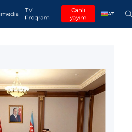
TV
Canlı
imedia
AZ
Proqram
yayım