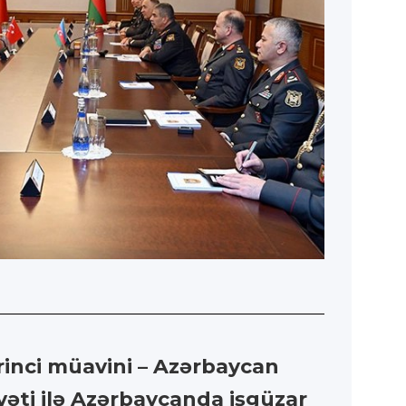
rinci müavini – Azərbaycan
əti ilə Azərbaycanda işgüzar