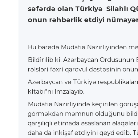
səfərdə olan Türkiyə Silahlı Q
onun rəhbərlik etdiyi nümayə
Bu barədə Müdafiə Nazirliyindən məl
Bildirilib ki, Azərbaycan Ordusunun
rəisləri fəxri qarovul dəstəsinin önü
Azərbaycan və Türkiyə respublikaları
kitabı"nı imzalayıb.
Müdafiə Nazirliyində keçirilən görü
görməkdən məmnun olduğunu bildirib.
qarşılıqlı etimada əsaslanan əlaqələr
daha da inkişaf etdiyini qeyd edib. 