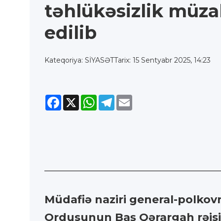
təhlükəsizlik müza
edilib
Kateqoriya: SİYASƏT
Tarix: 15 Sentyabr 2025, 14:23
Facebook
X
WhatsApp
Telegram
Email
Müdafiə naziri general-polkov
Ordusunun Baş Qərargah rəisi 