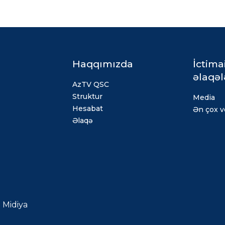
Haqqımızda
İctima
əlaqəl
AzTV QSC
Struktur
Media
Hesabat
Ən çox ve
Əlaqə
Midiya