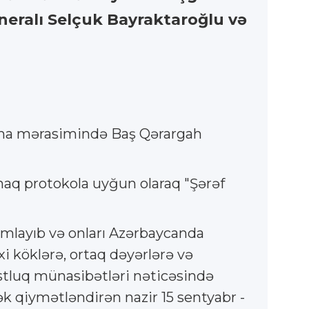
eneralı Selçuk Bayraktaroğlu və
anma mərasimində Baş Qərargah
onaq protokola uyğun olaraq "Şərəf
amlayıb və onları Azərbaycanda
 köklərə, ortaq dəyərlərə və
dostluq münasibətləri nəticəsində
k qiymətləndirən nazir 15 sentyabr -