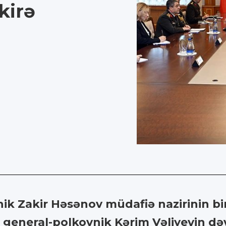
kirə
nik Zakir Həsənov müdafiə nazirinin bi
general-polkovnik Kərim Vəliyevin dəv