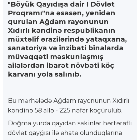
"Böyük Qayıdışa dair I Dövlət
Proqramı"na əsasən, yenidən
qurulan Ağdam rayonunun
Xıdırlı kəndinə respublikanın
müxtəlif ərazilərində yataqxana,
sanatoriya və inzibati binalarda
müvəqqəti məskunlaşmış
ailələrdən ibarət növbəti köç
karvanı yola salınıb.
Bu mərhələdə Ağdam rayonunun Xıdırlı
kəndinə 58 ailə - 225 nəfər köçürülüb.
Doğma yurda qayıdan sakinlər hərtərəfli
dövlət qayğısı ilə əhatə olunduqlarına