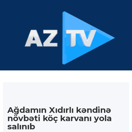
Ağdamın Xıdırlı kəndinə
növbəti köç karvanı yola
salınıb