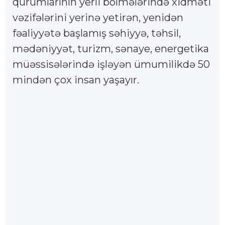
qurumlarının yerli bölmələrində xidməti
vəzifələrini yerinə yetirən, yenidən
fəaliyyətə başlamış səhiyyə, təhsil,
mədəniyyət, turizm, sənaye, energetika
müəssisələrində işləyən ümumilikdə 50
mindən çox insan yaşayır.