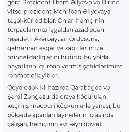
görə Prezident İlham Əliyevə və Birinci
vitse-prezident Mehriban Əliyevaya
təşəkkür ediblər. Onlar, həmçinin
torpaqlarımızı işğaldan azad edən
rəşadətli Azərbaycan Ordusuna,
qəhrəman əsgər və zabitlərimizə
minnətdarlıqlarını bildirib, bu yolda
həyatlarını qurban vermiş şəhidlərimizə
rəhmət diləyiblər.
Qeyd edək ki, hazırda Qarabağda və
Şərqi Zəngəzurda oraya köçürülən
keçmiş məcburi köçkünlərlə yanaşı, bu
bölgədə aparılan layihələrin icrasında
çalışan, həmçinin ayrı-ayrı dövlət