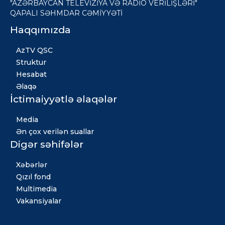
"AZƏRBAYCAN TELEVİZİYA VƏ RADİO VERİLİŞLƏRİ"
QAPALI SƏHMDAR CƏMİYYƏTİ
Haqqımızda
AzTV QSC
Struktur
Hesabat
Əlaqə
İctimaiyyətlə əlaqələr
Media
Ən çox verilən suallar
Digər səhifələr
Xəbərlər
Qızıl fond
Multimedia
Vakansiyalar