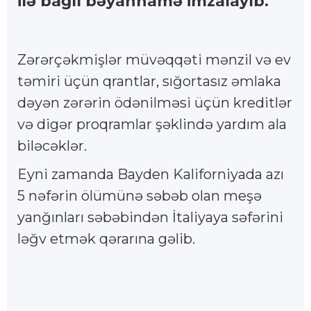
ilə bağlı bəyannamə imzalayıb.
Zərərçəkmişlər müvəqqəti mənzil və ev
təmiri üçün qrantlar, sığortasız əmlaka
dəyən zərərin ödənilməsi üçün kreditlər
və digər proqramlar şəklində yardım ala
biləcəklər.
Eyni zamanda Bayden Kaliforniyada azı
5 nəfərin ölümünə səbəb olan meşə
yanğınları səbəbindən İtaliyaya səfərini
ləğv etmək qərarına gəlib.