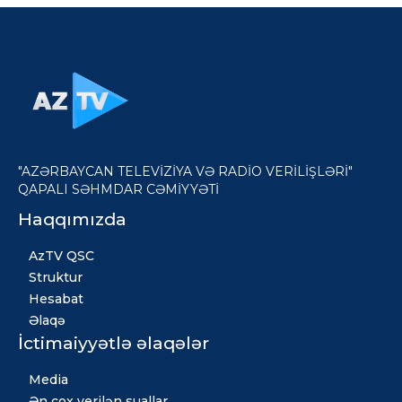
"AZƏRBAYCAN TELEVİZİYA VƏ RADİO VERİLİŞLƏRİ"
QAPALI SƏHMDAR CƏMİYYƏTİ
Haqqımızda
AzTV QSC
Struktur
Hesabat
Əlaqə
İctimaiyyətlə əlaqələr
Media
Ən çox verilən suallar