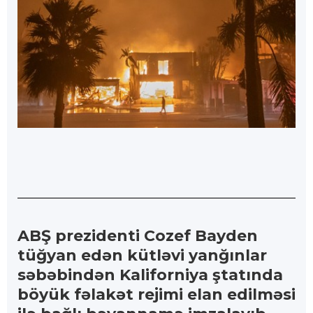
ABŞ prezidenti Cozef Bayden
tüğyan edən kütləvi yanğınlar
səbəbindən Kaliforniya ştatında
böyük fəlakət rejimi elan edilməsi