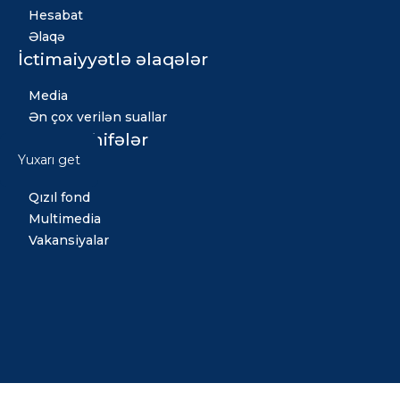
Hesabat
Əlaqə
İctimaiyyətlə əlaqələr
Media
Ən çox verilən suallar
Digər səhifələr
Yuxarı get
Xəbərlər
Qızıl fond
Multimedia
Vakansiyalar