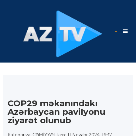
COP29 məkanındakı
Azərbaycan pavilyonu
ziyarət olunub
Kateqoriya: CƏMİYYƏT
Tarix: 11 Noyabr 2024, 16:37