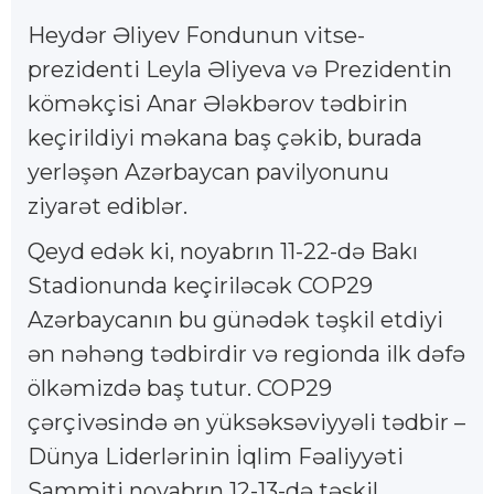
Heydər Əliyev Fondunun vitse-
prezidenti Leyla Əliyeva və Prezidentin
köməkçisi Anar Ələkbərov tədbirin
keçirildiyi məkana baş çəkib, burada
yerləşən Azərbaycan pavilyonunu
ziyarət ediblər.
Qeyd edək ki, noyabrın 11-22-də Bakı
Stadionunda keçiriləcək COP29
Azərbaycanın bu günədək təşkil etdiyi
ən nəhəng tədbirdir və regionda ilk dəfə
ölkəmizdə baş tutur. COP29
çərçivəsində ən yüksəksəviyyəli tədbir –
Dünya Liderlərinin İqlim Fəaliyyəti
Sammiti noyabrın 12-13-də təşkil