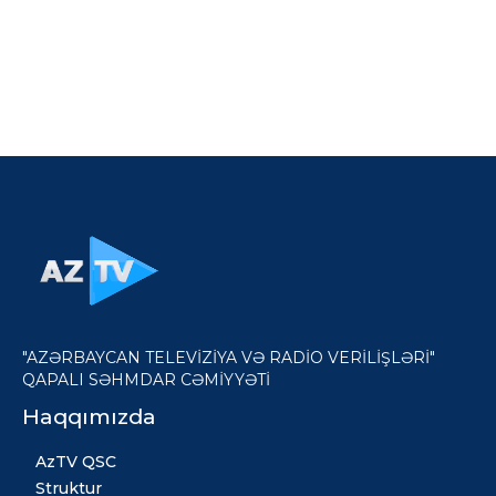
"AZƏRBAYCAN TELEVİZİYA VƏ RADİO VERİLİŞLƏRİ"
QAPALI SƏHMDAR CƏMİYYƏTİ
Haqqımızda
AzTV QSC
Struktur