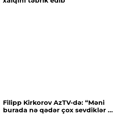
xalqını təbrik edib
Filipp Kirkorov AzTV-də: “Məni
burada nə qədər çox sevdiklər ...