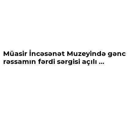
Müasir İncəsənət Muzeyində gənc
rəssamın fərdi sərgisi açılı ...