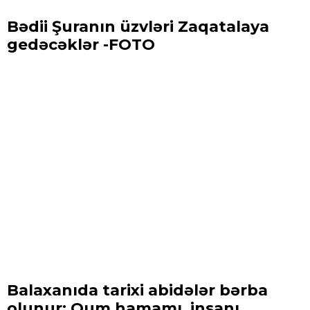
Bədii Şuranın üzvləri Zaqatalaya
gedəcəklər -FOTO
Balaxanıda tarixi abidələr bərba
olunur: Qum hamamı, insanı ...