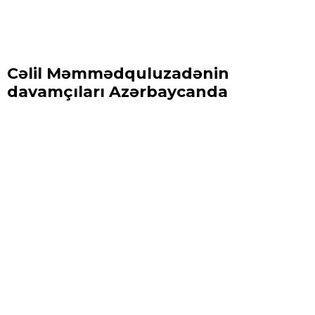
Cəlil Məmmədquluzadənin
davamçıları Azərbaycanda