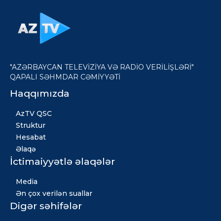
"AZƏRBAYCAN TELEVİZİYA VƏ RADİO VERİLİŞLƏRİ"
QAPALI SƏHMDAR CƏMİYYƏTİ
Haqqımızda
AzTV QSC
Struktur
Hesabat
Əlaqə
İctimaiyyətlə əlaqələr
Media
Ən çox verilən suallar
Digər səhifələr