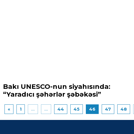
Bakı UNESCO-nun siyahısında:
“Yaradıcı şəhərlər şəbəkəsi”
«
1
...
...
44
45
46
47
48