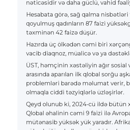
nəticəsidir və daha güclü, vahid fəal
Hesabata görə, sağ qalma nisbətləri v
qoyulmuş qadınların 87 faizi yüksəkg
təxminən 42 faizə düşür.
Hazırda üç ölkədən cəmi biri xərçəng
vacib diaqnoz, müalicə və ya dəstək
ÜST, həmçinin xəstəliyin ağır sosial 
arasında aparılan ilk qlobal sorğu aşk
problemləri barədə məlumat verir, büt
olmaqla ciddi təzyiqlərlə üzləşirlər.
Qeyd olunub ki, 2024-cü ildə bütün 
Qlobal əhalinin cəmi 9 faizi ilə Avrop
mütənasib yüksək yük yaradır. Afrikan