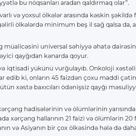
iyyətlə bu nöqsanları aradan qaldırmaq olar”.
arlı və yoxsul ölkələr arasında kəskin şəkildə
əlirli ölkələrdə minimum beş il sağ qalsa da, 
 müalicəsini universal səhiyyə əhatə dairəsinə
ləyici qayğıdan kənarda qoyur.
və iqtisadi yükünü vurğulayıb. Onkoloji xəstəl
ar edib ki, onların 45 faizdən çoxu maddi çətinl
ün xəstə baxıcıları ödənişsiz qayğı məsuliyyət
xərçəng hadisələrinin və ölümlərinin yarısınd
ada xərçəng hallarının 21 faizi və ölümlərin 20 f
ın və Asiyanın bir çox ölkəsində hələ də daha 