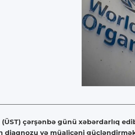
ÜST) çərşənbə günü xəbərdarlıq edib 
ən diaqnozu və müalicəni gücləndirmək 