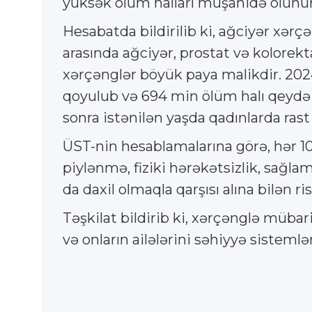
yüksək ölüm halları müşahidə olunur
Hesabatda bildirilib ki, ağciyər xər
arasında ağciyər, prostat və kolorekta
xərçənglər böyük paya malikdir. 202
qoyulub və 694 min ölüm halı qeydə 
sonra istənilən yaşda qadınlarda rast 
ÜST-nin hesablamalarına görə, hər 10
piylənmə, fiziki hərəkətsizlik, sağl
da daxil olmaqla qarşısı alına bilən risk
Təşkilat bildirib ki, xərçənglə mübar
və onların ailələrini səhiyyə sisteml