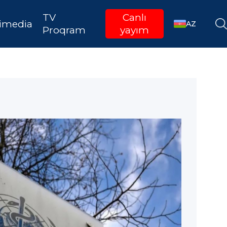
TV
Canlı
imedia
AZ
Proqram
yayım