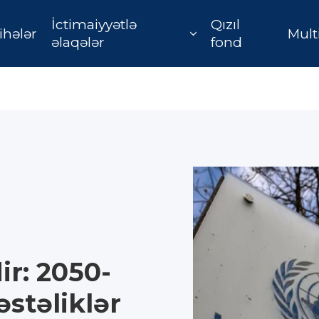
İctimaiyyətlə
Qızıl
ihələr
Mult
əlaqələr
fond
ir: 2050-
əstəliklər