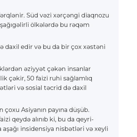
 fərqlənir. Süd vəzi xərçəngi diaqnozu
aşağıgəlirli ölkələrdə bu rəqəm
 daxil edir və bu da bir çox xəstəni
iklərdən əziyyət çəkən insanlar
ik çəkir, 50 faizi ruhi sağlamlıq
ləri və sosial təcrid də daxil
an çoxu Asiyanın payına düşüb.
aizi qeydə alınıb ki, bu da qeyri-
aşağı insidensiya nisbətləri və xeyli