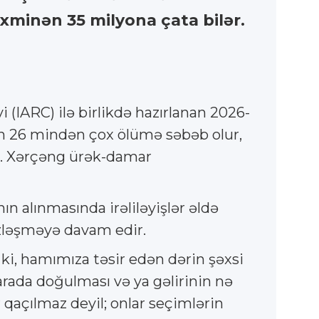
əxminən 35 milyona çata bilər.
 (IARC) ilə birlikdə hazırlanan 2026-
 gün 26 mindən çox ölümə səbəb olur,
ır. Xərçəng ürək-damar
n alınmasında irəliləyişlər əldə
üzləşməyə davam edir.
i, hamımıza təsir edən dərin şəxsi
arada doğulması və ya gəlirinin nə
 qaçılmaz deyil; onlar seçimlərin