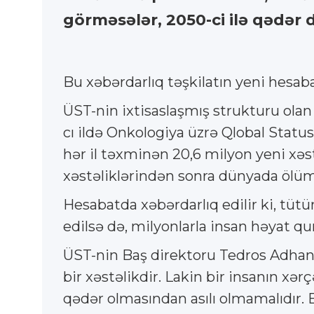
görməsələr, 2050-ci ilə qədər 
Bu xəbərdarlıq təşkilatın yeni hesaba
ÜST-nin ixtisaslaşmış strukturu olan
cı ildə Onkologiya üzrə Qlobal Statu
hər il təxminən 20,6 milyon yeni xəs
xəstəliklərindən sonra dünyada ölümü
Hesabatda xəbərdarlıq edilir ki, tüt
edilsə də, milyonlarla insan həyat q
ÜST-nin Baş direktoru Tedros Adhano
bir xəstəlikdir. Lakin bir insanın x
qədər olmasından asılı olmamalıdır. 