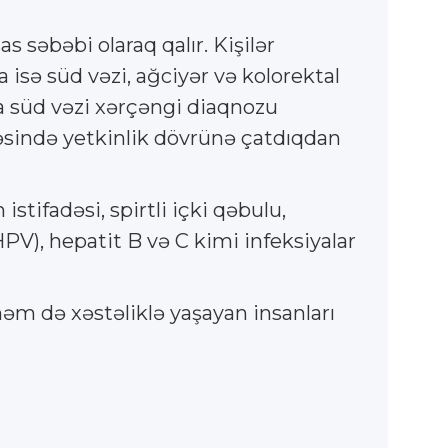
səbəbi olaraq qalır. Kişilər
a isə süd vəzi, ağciyər və kolorektal
a süd vəzi xərçəngi diaqnozu
kəsində yetkinlik dövrünə çatdıqdan
tifadəsi, spirtli içki qəbulu,
PV), hepatit B və C kimi infeksiyalar
həm də xəstəliklə yaşayan insanları