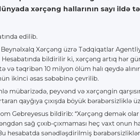
dünyada xərçəng hallarının sayı ildə t
tında edilib.
 Beynəlxalq Xərçəng üzrə Tədqiqatlar Agentliyi
s Hesabatında bildirilir ki, xərçəng artıq hər
tə və təqribən 10 milyon ölüm halı qeydə alın
n ikinci əsas səbəbinə çevrilib.
ünlə mübarizədə, peyvənd və xərçəngin qarşısını
urtaran qayğıya çıxışda böyük bərabərsizliklə 
m Gebreyesus bildirib: “Xərçəng demək olar k
ərçəngdən sağ çıxıb-çıxmaması heç vaxt onun h
Bu hesabatda sənədləşdirilmiş bərabərsizliklər