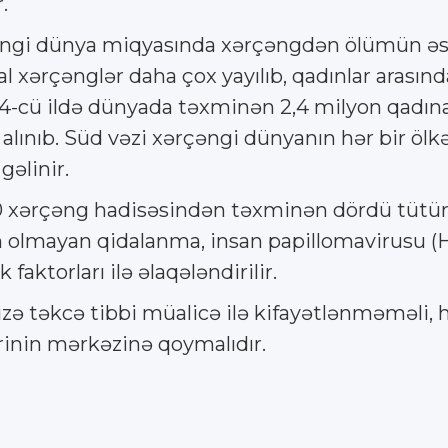
.
çəngi dünya miqyasında xərçəngdən ölümün əsas 
l xərçənglər daha çox yayılıb, qadınlar arasınd
4-cü ildə dünyada təxminən 2,4 milyon qadın
alınıb. Süd vəzi xərçəngi dünyanın hər bir öl
gəlinir.
 xərçəng hadisəsindən təxminən dördü tütün is
am olmayan qidalanma, insan papillomavirusu (H
 faktorları ilə əlaqələndirilir.
izə təkcə tibbi müalicə ilə kifayətlənməməli, 
ərinin mərkəzinə qoymalıdır.