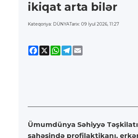
ikiqat arta bilər
Kateqoriya: DÜNYA
Tarix: 09 İyul 2026, 11:27
Facebook
X
WhatsApp
Telegram
Email
Ümumdünya Səhiyyə Təşkilatı (
sahəsində profilaktikanı, erk