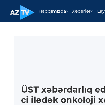
Haqqımızda
Xəbərlər
Lay
ÜST xəbərdarlıq ed
ci ilədək onkoloji x