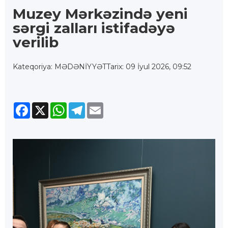
Muzey Mərkəzində yeni
sərgi zalları istifadəyə
verilib
Kateqoriya: MƏDƏNİYYƏT
Tarix: 09 İyul 2026, 09:52
Facebook
X
WhatsApp
Telegram
Email