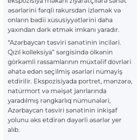
ekspozisiya məkanı ziyarətçilərə sənət
əsərlərini fərqli rakursdan izləmək və
onların bədii xüsusiyyətlərini daha
yaxından dərk etmək imkanı yaradır.
“Azərbaycan təsviri sənətinin inciləri.
Qızıl kolleksiya” sərgisində ölkənin
görkəmli rəssamlarının müxtəlif dövrləri
əhatə edən seçilmiş əsərləri nümayiş
etdirilir. Ekspozisiyada portret, mənzərə,
natürmort və məişət janrlarında
yaradılmış rəngkarlıq nümunələri,
Azərbaycan təsviri sənətinin inkişaf
yolunu əks etdirən dəyərli əsərlər yer
alıb.