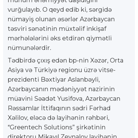
vurğulayıb. O qeyd edib ki, sərgidə
nümayiş olunan əsərlər Azərbaycan
təsviri sənətinin müxtəlif inkişaf
mərhələlərini əks etdirən qiymətli
nümunələrdir.
Tədbirdə çıxış edən bp-nin Xəzər, Orta
Asiya və Türkiyə regionu üzrə vitse-
prezidenti Bəxtiyar Aslanbəyli,
Azərbaycanın mədəniyyət nazirinin
müavini Səadət Yusifova, Azərbaycan
Rəssamlar İttifaqının sədri Fərhad
Xəlilov, eləcə də layihənin rəhbəri,
“Greentech Solutions” şirkətinin
direktoru Mikayıl Zeynalov layihənin