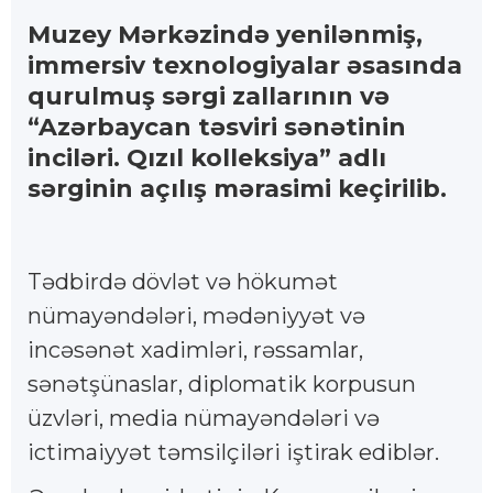
Muzey Mərkəzində yenilənmiş,
immersiv texnologiyalar əsasında
qurulmuş sərgi zallarının və
“Azərbaycan təsviri sənətinin
inciləri. Qızıl kolleksiya” adlı
sərginin açılış mərasimi keçirilib.
Tədbirdə dövlət və hökumət
nümayəndələri, mədəniyyət və
incəsənət xadimləri, rəssamlar,
sənətşünaslar, diplomatik korpusun
üzvləri, media nümayəndələri və
ictimaiyyət təmsilçiləri iştirak ediblər.