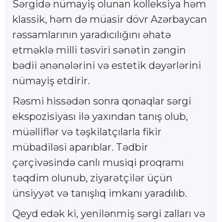
Sərgidə nümayiş olunan kolleksiya həm
klassik, həm də müasir dövr Azərbaycan
rəssamlarının yaradıcılığını əhatə
etməklə milli təsviri sənətin zəngin
bədii ənənələrini və estetik dəyərlərini
nümayiş etdirir.
Rəsmi hissədən sonra qonaqlar sərgi
ekspozisiyası ilə yaxından tanış olub,
müəlliflər və təşkilatçılarla fikir
mübadiləsi aparıblar. Tədbir
çərçivəsində canlı musiqi proqramı
təqdim olunub, ziyarətçilər üçün
ünsiyyət və tanışlıq imkanı yaradılıb.
Qeyd edək ki, yenilənmiş sərgi zalları və