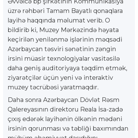
Əvvəlcə bp şirkətinin Kommunikasiya
üzrə rəhbəri Tamam Bayatlı qonaqlara
layihə haqqında məlumat verib. O
bildirib ki, Muzey Mərkəzində həyata
keçirilən yenilənmə işlərinin məqsədi
Azərbaycan təsviri sənətinin zəngin
irsini müasir texnologiyalar vasitəsilə
daha geniş auditoriyaya təqdim etmək,
ziyarətçilər üçün yeni və interaktiv
muzey təcrübəsi yaratmaqdır.
Daha sonra Azərbaycan Dövlət Rəsm
Qalereyasının direktoru Reala İsa-zadə
çıxış edərək layihənin ölkənin mədəni
irsinin qorunması və təbliği baxımından
mühüm əhəmiyyət daşıdığını