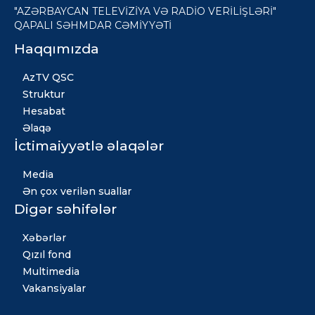
"AZƏRBAYCAN TELEVİZİYA VƏ RADİO VERİLİŞLƏRİ"
QAPALI SƏHMDAR CƏMİYYƏTİ
Haqqımızda
AzTV QSC
Struktur
Hesabat
Əlaqə
İctimaiyyətlə əlaqələr
Media
Ən çox verilən suallar
Digər səhifələr
Xəbərlər
Qızıl fond
Multimedia
Vakansiyalar