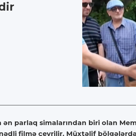
dir
 ən parlaq simalarından biri olan Me
nədli filmə çevrilir. Müxtəlif bölgələr