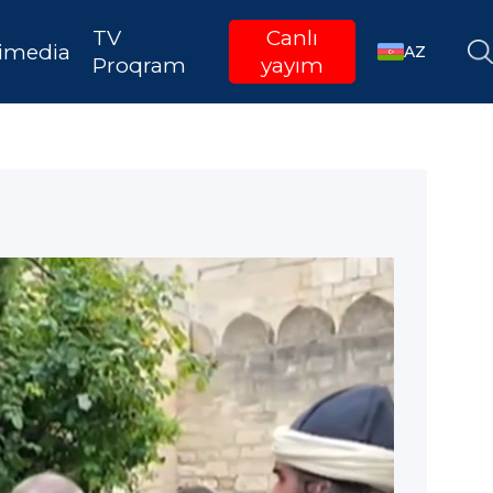
TV
Canlı
imedia
AZ
Proqram
yayım