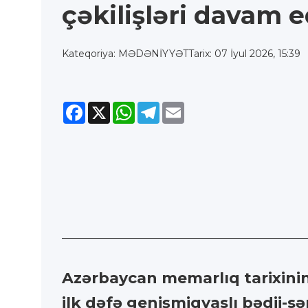
çəkilişləri davam e
Kateqoriya: MƏDƏNİYYƏT
Tarix: 07 İyul 2026, 15:39
Facebook
X
WhatsApp
Telegram
Email
Azərbaycan memarlıq tarixinin
ilk dəfə genişmiqyaslı bədii-sə