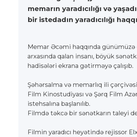
memarın yaradıcılığı və yaşadı
bir istedadın yaradıcılığı ha
Memar Əcəmi haqqında günümüzə gəli
arxasında qalan insanı, böyük sənət
hadisələri ekrana gətirməyə çalışıb.
Şəhərsalma və memarlıq ili çərçivəs
Film Kinostudiyası və Şərq Film Azər
istehsalına başlanılıb.
Filmdə təkcə bir sənətkarın taleyi d
Filmin yaradıcı heyətində rejissor E