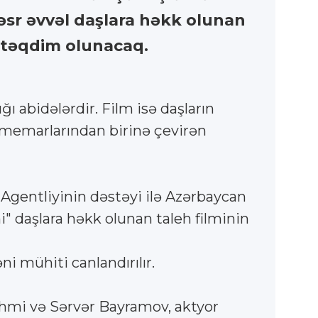
 əsr əvvəl daşlara həkk olunan
a təqdim olunacaq.
abidələrdir. Film isə daşların
 memarlarından birinə çevirən
Agentliyinin dəstəyi ilə Azərbaycan
" daşlara həkk olunan taleh filminin
i mühiti canlandırılır.
Fəhmi və Sərvər Bayramov, aktyor