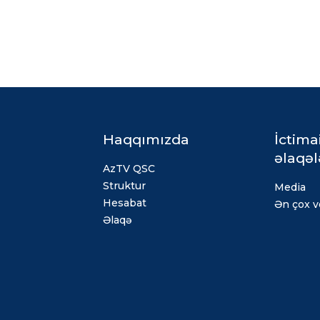
Haqqımızda
İctima
əlaqəl
AzTV QSC
Struktur
Media
Hesabat
Ən çox ve
Əlaqə