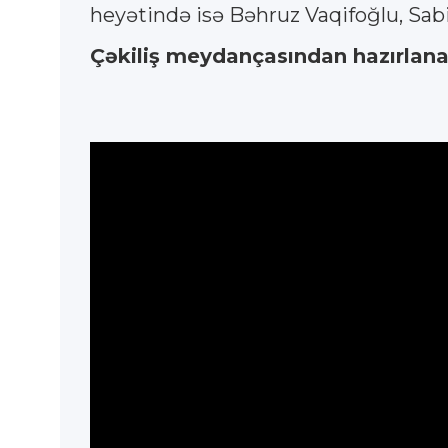
heyətində isə Bəhruz Vaqifoğlu, Sabir
Çəkiliş meydançasından hazırlanan 