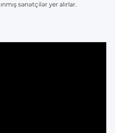
mış sənətçilər yer alırlar.