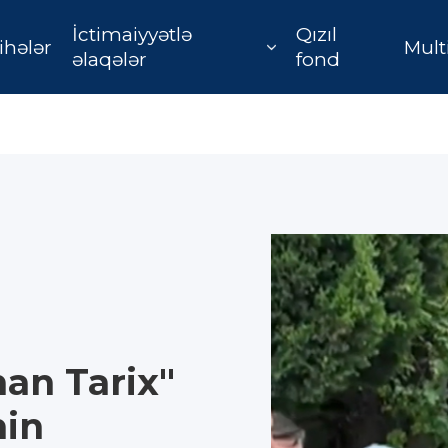
İctimaiyyətlə
Qızıl
ihələr
Mult
əlaqələr
fond
an Tarix"
nin