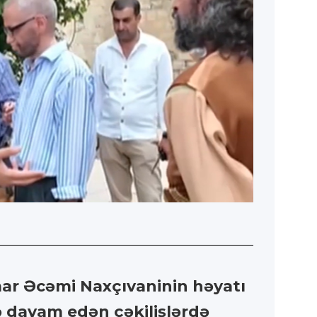
mar Əcəmi Naxçıvaninin həyatı
də davam edən çəkilişlərdə