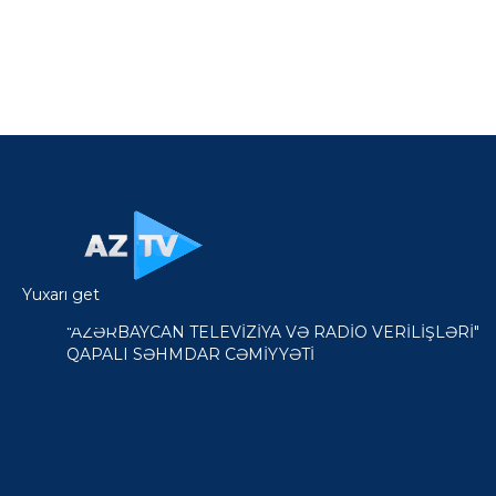
Yuxarı get
"AZƏRBAYCAN TELEVİZİYA VƏ RADİO VERİLİŞLƏRİ"
QAPALI SƏHMDAR CƏMİYYƏTİ