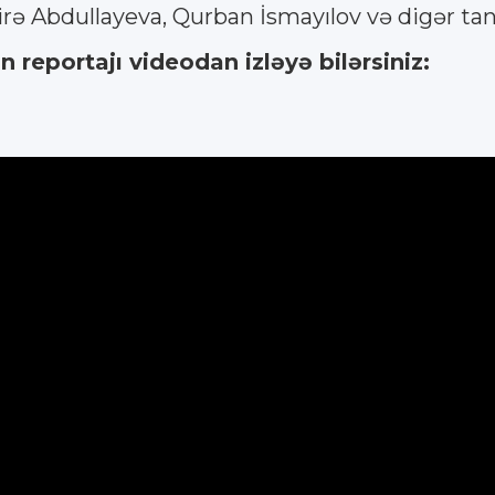
ə Abdullayeva, Qurban İsmayılov və digər tanın
reportajı videodan izləyə bilərsiniz: