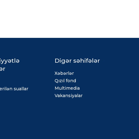
iyyətlə
Digər səhifələr
ər
Xəbərlər
Qızıl fond
Multimedia
rilən suallar
Vakansiyalar