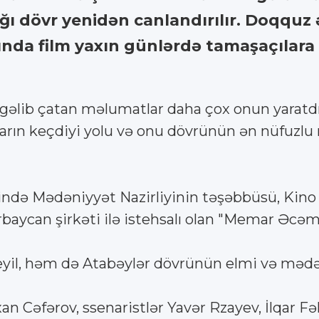
ğı dövr yenidən canlandırılır. Doqquz
qqında film yaxın günlərdə tamaşaçılar
b çatan məlumatlar daha çox onun yaratdığı 
karın keçdiyi yolu və onu dövrünün ən nüfuzlu
ində Mədəniyyət Nazirliyinin təşəbbüsü, Kino 
baycan şirkəti ilə istehsalı olan "Memar Əcəmi
eyil, həm də Atabəylər dövrünün elmi və mədən
lxan Cəfərov, ssenaristlər Yavər Rzayev, İlqar 