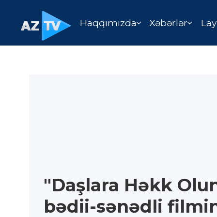
Haqqımızda
Xəbərlər
Lay
"Daşlara Həkk Olun
bədii-sənədli filmi