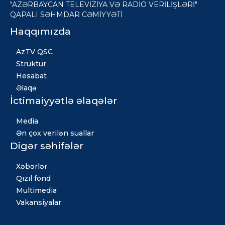
"AZƏRBAYCAN TELEVİZİYA VƏ RADİO VERİLİŞLƏRİ"
QAPALI SƏHMDAR CƏMİYYƏTİ
Haqqımızda
AzTV QSC
Struktur
Hesabat
Əlaqə
İctimaiyyətlə əlaqələr
Media
Ən çox verilən suallar
Digər səhifələr
Xəbərlər
Qızıl fond
Multimedia
Vakansiyalar