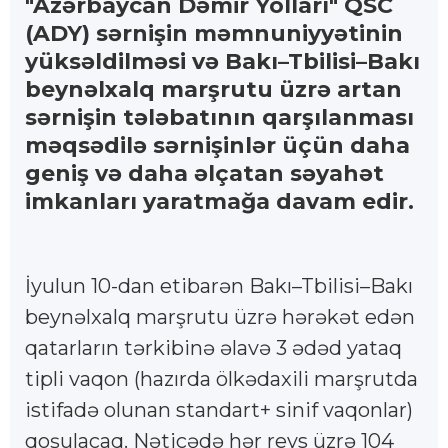
"Azərbaycan Dəmir Yolları" QSC
(ADY) sərnişin məmnuniyyətinin
yüksəldilməsi və Bakı–Tbilisi–Bakı
beynəlxalq marşrutu üzrə artan
sərnişin tələbatının qarşılanması
məqsədilə sərnişinlər üçün daha
geniş və daha əlçatan səyahət
imkanları yaratmağa davam edir.
İyulun 10-dan etibarən Bakı–Tbilisi–Bakı
beynəlxalq marşrutu üzrə hərəkət edən
qatarların tərkibinə əlavə 3 ədəd yataq
tipli vaqon (hazırda ölkədaxili marşrutda
istifadə olunan standart+ sinif vaqonlar)
qoşulacaq. Nəticədə hər reys üzrə 104