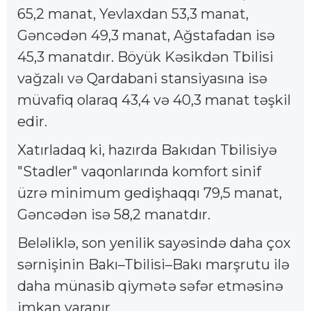
65,2 manat, Yevlaxdan 53,3 manat,
Gəncədən 49,3 manat, Ağstafadan isə
45,3 manatdır. Böyük Kəsikdən Tbilisi
vağzalı və Qardabani stansiyasına isə
müvafiq olaraq 43,4 və 40,3 manat təşkil
edir.
Xatırladaq ki, hazırda Bakıdan Tbilisiyə
"Stadler" vaqonlarında komfort sinif
üzrə minimum gedişhaqqı 79,5 manat,
Gəncədən isə 58,2 manatdır.
Beləliklə, son yenilik sayəsində daha çox
sərnişinin Bakı–Tbilisi–Bakı marşrutu ilə
daha münasib qiymətə səfər etməsinə
imkan yaranır.