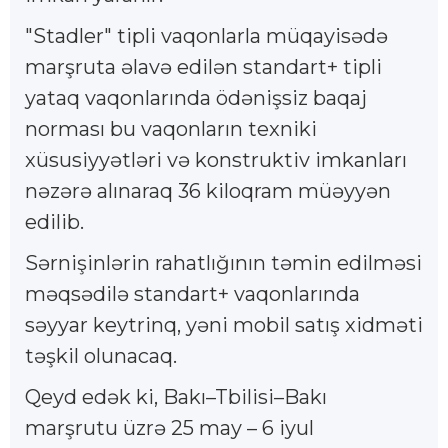
"Stadler" tipli vaqonlarla müqayisədə
marşruta əlavə edilən standart+ tipli
yataq vaqonlarında ödənişsiz baqaj
norması bu vaqonların texniki
xüsusiyyətləri və konstruktiv imkanları
nəzərə alınaraq 36 kiloqram müəyyən
edilib.
Sərnişinlərin rahatlığının təmin edilməsi
məqsədilə standart+ vaqonlarında
səyyar keytrinq, yəni mobil satış xidməti
təşkil olunacaq.
Qeyd edək ki, Bakı–Tbilisi–Bakı
marşrutu üzrə 25 may – 6 iyul