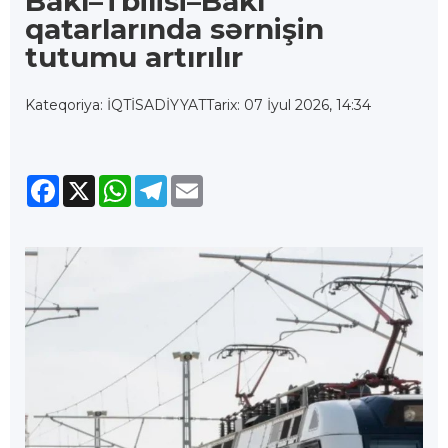
Bakı–Tbilisi–Bakı
qatarlarında sərnişin
tutumu artırılır
Kateqoriya: İQTİSADİYYAT
Tarix: 07 İyul 2026, 14:34
Facebook
X
WhatsApp
Telegram
Email