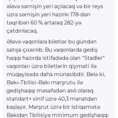
əlavə sərnişin yeri açılacaq və bir reys
üzrə sərnişin yeri hazırkı 178-dən
təqribən 60 % artaraq 282-yə
çatdırılacaq.
Əlavə vaqonlara biletlər bu gündən
satışa çıxarılıb. Bu vaqonlarda gediş
haqqı hazırda istifadədə olan "Stadler"
vaqonları üzrə biletlərin qiyməti ilə
müqayisədə daha münasibdir. Belə ki,
Bakı–Tbilisi–Bakı marşrutu ilə
gedişhaqqı məsafədən asılı olaraq
standart+ sinif üzrə 40,3 manatdan
başlayır. Marşrut üzrə bir istiqamətə
Bakıdan Tbilisiyə minimum gedişhaqqı