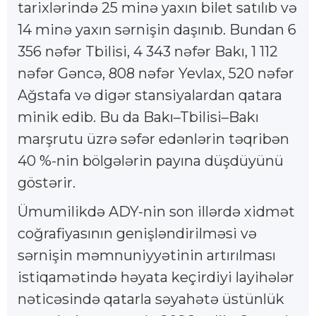
tarixlərində 25 minə yaxın bilet satılıb və
14 minə yaxın sərnişin daşınıb. Bundan 6
356 nəfər Tbilisi, 4 343 nəfər Bakı, 1 112
nəfər Gəncə, 808 nəfər Yevlax, 520 nəfər
Ağstafa və digər stansiyalardan qatara
minik edib. Bu da Bakı–Tbilisi–Bakı
marşrutu üzrə səfər edənlərin təqribən
40 %-nin bölgələrin payına düşdüyünü
göstərir.
Ümumilikdə ADY-nin son illərdə xidmət
coğrafiyasının genişləndirilməsi və
sərnişin məmnuniyyətinin artırılması
istiqamətində həyata keçirdiyi layihələr
nəticəsində qatarla səyahətə üstünlük