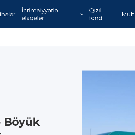
İctimaiyyətlə
Qızıl
ihələr
Mult
əlaqələr
fond
ə Böyük