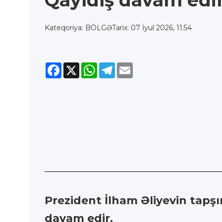
Qayıdış davam edi
Kateqoriya: BÖLGƏ
Tarix: 07 İyul 2026, 11:54
Facebook
X
WhatsApp
Telegram
Email
Prezident İlham Əliyevin tapşı
davam edir.