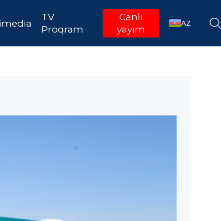
TV
Canlı
imedia
AZ
Proqram
yayım