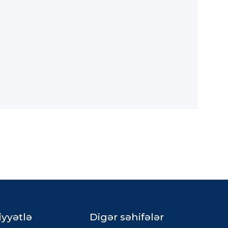
iyyətlə
Digər səhifələr