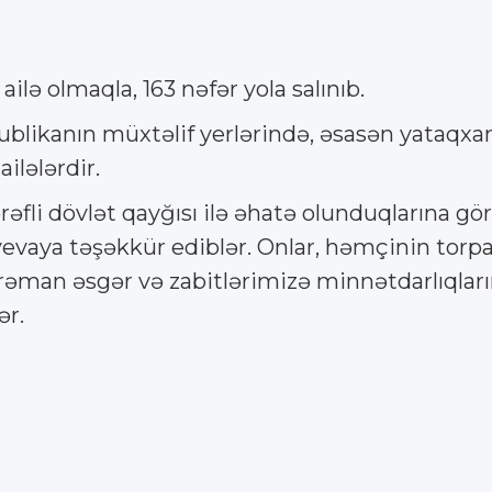
lə olmaqla, 163 nəfər yola salınıb.
likanın müxtəlif yerlərində, əsasən yataqxana
lələrdir.
fli dövlət qayğısı ilə əhatə olunduqlarına gör
evaya təşəkkür ediblər. Onlar, həmçinin torpa
man əsgər və zabitlərimizə minnətdarlıqlarını
ər.