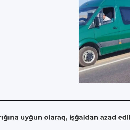
r
rığına uyğun olaraq, işğaldan azad edi