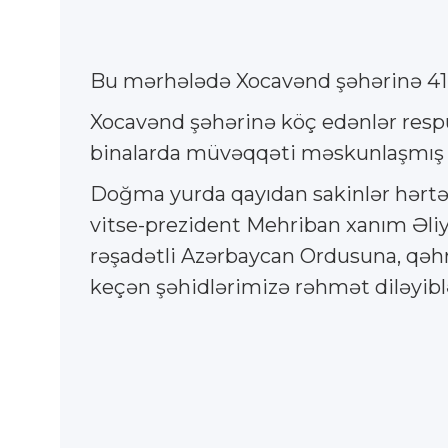
Bu mərhələdə Xocavənd şəhərinə 41 ai
Xocavənd şəhərinə köç edənlər respub
binalarda müvəqqəti məskunlaşmış ai
Doğma yurda qayıdan sakinlər hərtərə
vitse-prezident Mehriban xanım Əliy
rəşadətli Azərbaycan Ordusuna, qəhrə
keçən şəhidlərimizə rəhmət diləyibl