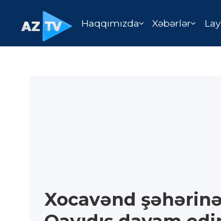
Haqqımızda
Xəbərlər
Lay
Xocavənd şəhərin