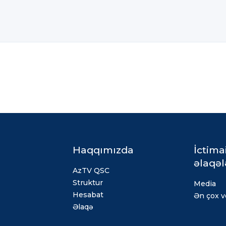
Haqqımızda
İctima
əlaqəl
AzTV QSC
Struktur
Media
Hesabat
Ən çox ve
Əlaqə