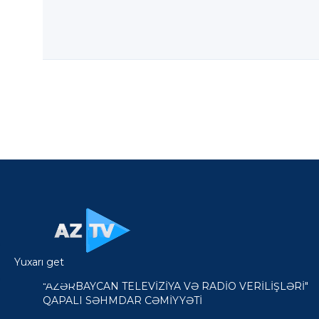
Yuxarı get
"AZƏRBAYCAN TELEVİZİYA VƏ RADİO VERİLİŞLƏRİ"
QAPALI SƏHMDAR CƏMİYYƏTİ