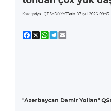
tondan çox yük daş
Kateqoriya: İQTİSADİYYAT
Tarix: 07 İyul 2026, 09:43
Facebook
X
WhatsApp
Telegram
Email
"Azərbaycan Dəmir Yolları" QSC