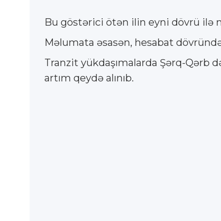
Bu göstərici ötən ilin eyni dövrü il
Məlumata əsasən, hesabat dövründə t
Tranzit yükdaşımalarda Şərq-Qərb dəh
artım qeydə alınıb.