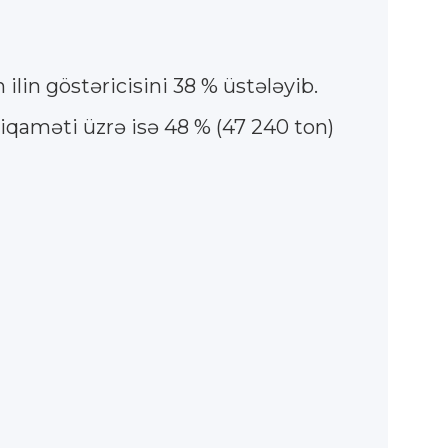
in göstəricisini 38 % üstələyib.
iqaməti üzrə isə 48 % (47 240 ton)