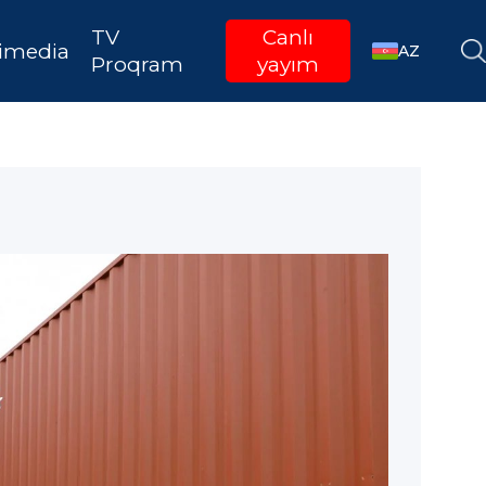
TV
Canlı
imedia
AZ
Proqram
yayım