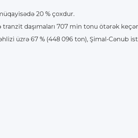
ə müqayisədə 20 % çoxdur.
ranzit daşımaları 707 min tonu ötərək keçən il
lizi üzrə 67 % (448 096 ton), Şimal-Cənub ist