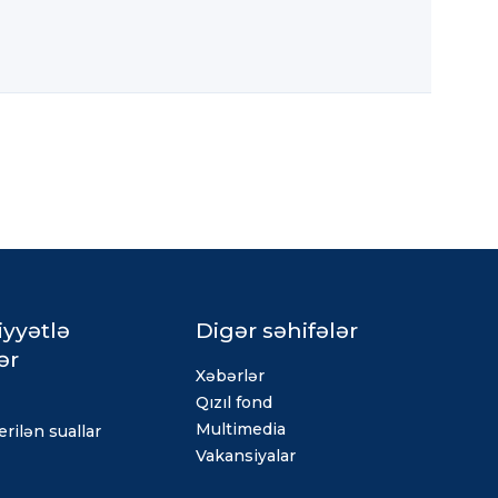
iyyətlə
Digər səhifələr
ər
Xəbərlər
Qızıl fond
Multimedia
rilən suallar
Vakansiyalar