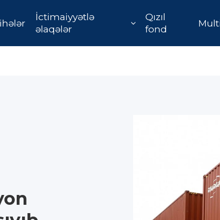
İctimaiyyətlə
Qızıl
ihələr
Mult
əlaqələr
fond
yon