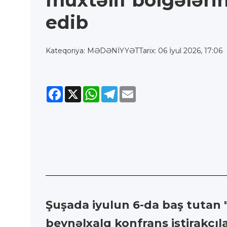
müxtəlif bölgələri
edib
Kateqoriya: MƏDƏNİYYƏT
Tarix: 06 İyul 2026, 17:06
Facebook
X
WhatsApp
Telegram
Email
Şuşada iyulun 6-da baş tutan "M
beynəlxalq konfrans iştirakçıl