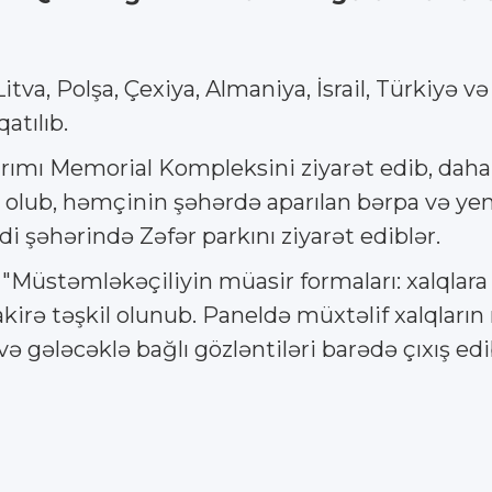
itva, Polşa, Çexiya, Almaniya, İsrail, Türkiyə 
atılıb.
yqırımı Memorial Kompleksini ziyarət edib, dah
ş olub, həmçinin şəhərdə aparılan bərpa və yeni
di şəhərində Zəfər parkını ziyarət ediblər.
Müstəmləkəçiliyin müasir formaları: xalqlara fa
ə təşkil olunub. Paneldə müxtəlif xalqların n
 və gələcəklə bağlı gözləntiləri barədə çıxış edi