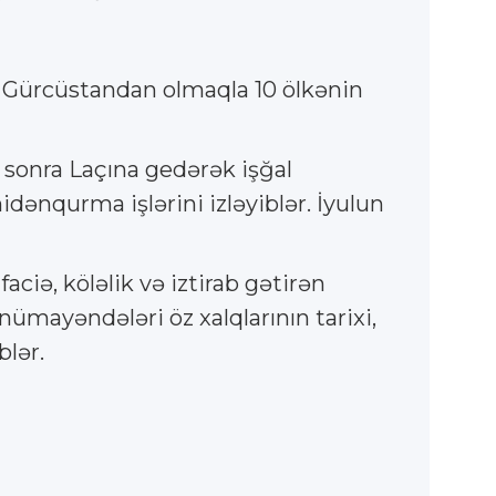
və Gürcüstandan olmaqla 10 ölkənin
a sonra Laçına gedərək işğal
dənqurma işlərini izləyiblər. İyulun
ciə, köləlik və iztirab gətirən
ümayəndələri öz xalqlarının tarixi,
blər.