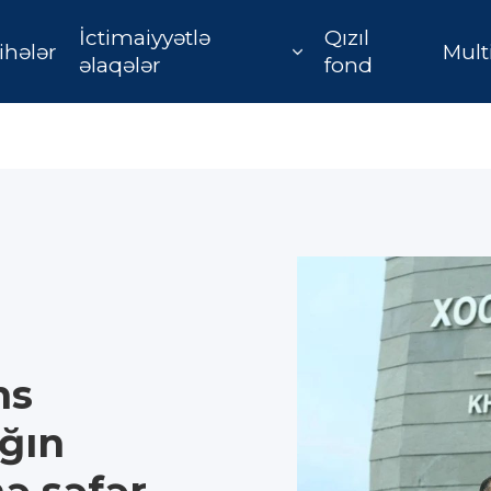
İctimaiyyətlə
Qızıl
ihələr
Mult
əlaqələr
fond
ns
ağın