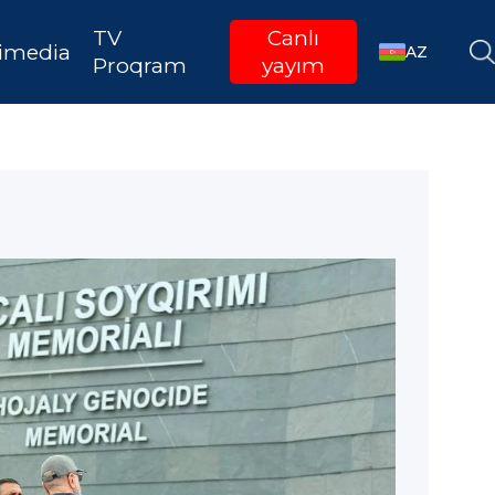
TV
Canlı
imedia
AZ
Proqram
yayım