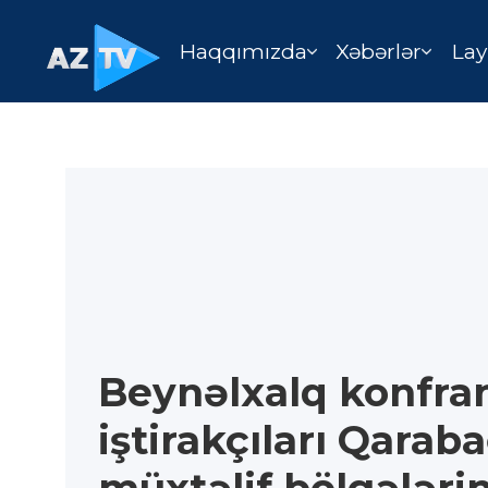
Haqqımızda
Xəbərlər
Lay
Beynəlxalq konfra
iştirakçıları Qarab