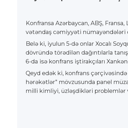
Konfransa Azərbaycan, ABŞ, Fransa, L
vətəndaş cəmiyyəti nümayəndələri q
Belə ki, iyulun 5-də onlar Xocalı So
dövründə törədilən dağıntılarla tanı
6-da isə konfrans iştirakçıları Xankən
Qeyd edək ki, konfrans çərçivəsində "
hərəkətlər" mövzusunda panel müzakir
milli kimliyi, üzləşdikləri problemlər