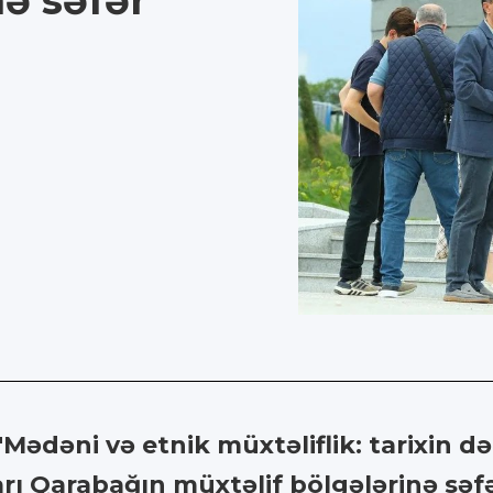
nə səfər
ədəni və etnik müxtəliflik: tarixin dərs
arı Qarabağın müxtəlif bölgələrinə səfə