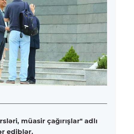
ləri, müasir çağırışlar" adlı
r ediblər.