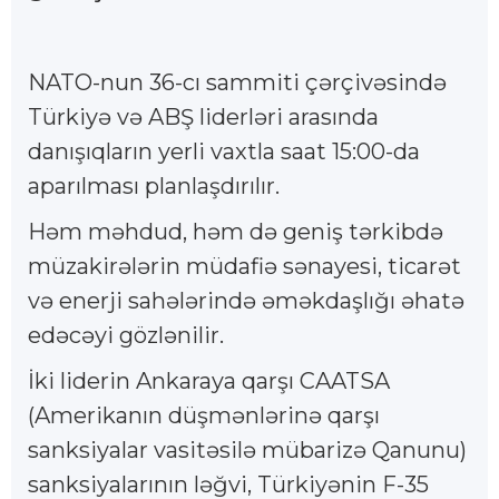
NATO-nun 36-cı sammiti çərçivəsində
Türkiyə və ABŞ liderləri arasında
danışıqların yerli vaxtla saat 15:00-da
aparılması planlaşdırılır.
Həm məhdud, həm də geniş tərkibdə
müzakirələrin müdafiə sənayesi, ticarət
və enerji sahələrində əməkdaşlığı əhatə
edəcəyi gözlənilir.
İki liderin Ankaraya qarşı CAATSA
(Amerikanın düşmənlərinə qarşı
sanksiyalar vasitəsilə mübarizə Qanunu)
sanksiyalarının ləğvi, Türkiyənin F-35