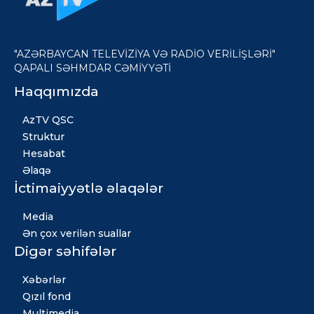
"AZƏRBAYCAN TELEVİZİYA VƏ RADİO VERİLİŞLƏRİ"
QAPALI SƏHMDAR CƏMİYYƏTİ
Haqqımızda
AzTV QSC
Struktur
Hesabat
Əlaqə
İctimaiyyətlə əlaqələr
Media
Ən çox verilən suallar
Digər səhifələr
Xəbərlər
Qızıl fond
Multimedia