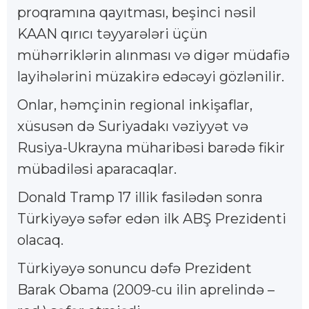
proqramına qayıtması, beşinci nəsil
KAAN qırıcı təyyarələri üçün
mühərriklərin alınması və digər müdafiə
layihələrini müzakirə edəcəyi gözlənilir.
Onlar, həmçinin regional inkişaflar,
xüsusən də Suriyadakı vəziyyət və
Rusiya-Ukrayna müharibəsi barədə fikir
mübadiləsi aparacaqlar.
Donald Tramp 17 illik fasilədən sonra
Türkiyəyə səfər edən ilk ABŞ Prezidenti
olacaq.
Türkiyəyə sonuncu dəfə Prezident
Barak Obama (2009-cu ilin aprelində –