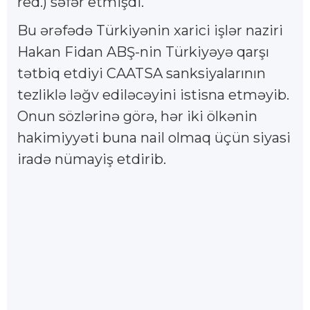
red.) səfər etmişdi.
Bu ərəfədə Türkiyənin xarici işlər naziri
Hakan Fidan ABŞ-nin Türkiyəyə qarşı
tətbiq etdiyi CAATSA sanksiyalarının
tezliklə ləğv ediləcəyini istisna etməyib.
Onun sözlərinə görə, hər iki ölkənin
hakimiyyəti buna nail olmaq üçün siyasi
iradə nümayiş etdirib.