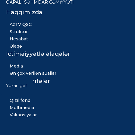
QAPALI SƏHMDAR CƏMİYYƏTİ
Haqqımızda
AzTV QSC
Struktur
Hesabat
Əlaqə
İctimaiyyətlə əlaqələr
Media
Ən çox verilən suallar
Digər səhifələr
Yuxarı get
Xəbərlər
Qızıl fond
Multimedia
Vakansiyalar