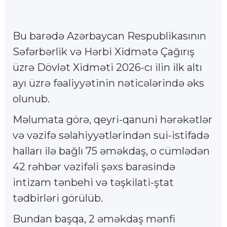
Bu barədə Azərbaycan Respublikasının
Səfərbərlik və Hərbi Xidmətə Çağırış
üzrə Dövlət Xidməti 2026-cı ilin ilk altı
ayı üzrə fəaliyyətinin nəticələrində əks
olunub.
Məlumata görə, qeyri-qanuni hərəkətlər
və vəzifə səlahiyyətlərindən sui-istifadə
halları ilə bağlı 75 əməkdaş, o cümlədən
42 rəhbər vəzifəli şəxs barəsində
intizam tənbehi və təşkilati-ştat
tədbirləri görülüb.
Bundan başqa, 2 əməkdaş mənfi