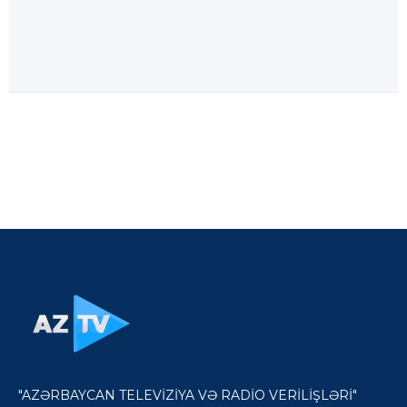
"AZƏRBAYCAN TELEVİZİYA VƏ RADİO VERİLİŞLƏRİ"