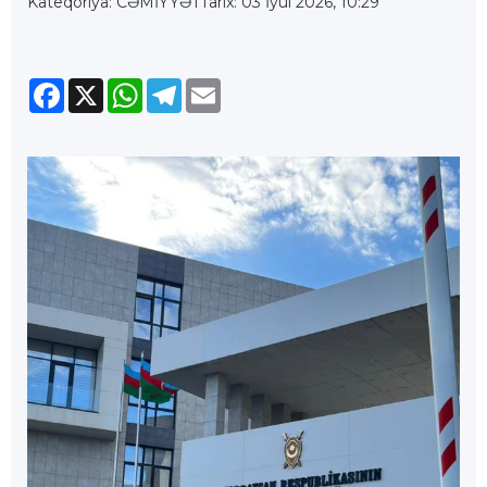
Kateqoriya: CƏMİYYƏT
Tarix: 03 İyul 2026, 10:29
Facebook
X
WhatsApp
Telegram
Email