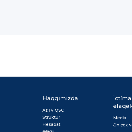
Haqqımızda
İctima
əlaqəl
AzTV QSC
Struktur
Media
Hesabat
Ən çox ve
Əlaqə