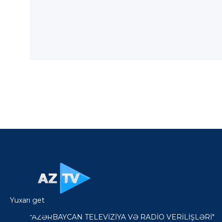
Yuxarı get
"AZƏRBAYCAN TELEVİZİYA VƏ RADİO VERİLİŞLƏRİ"