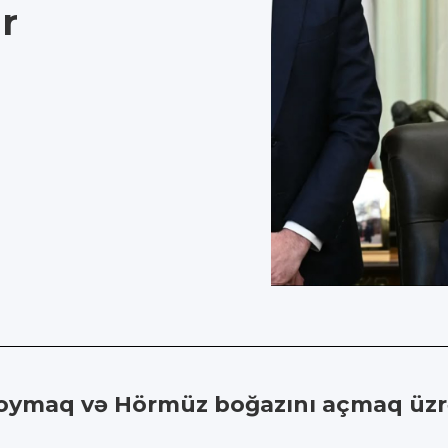
r
 qoymaq və Hörmüz boğazını açmaq 