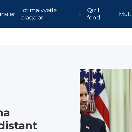
İctimaiyyətlə
Qızıl
ihələr
Mult
əlaqələr
fond
ma
istant