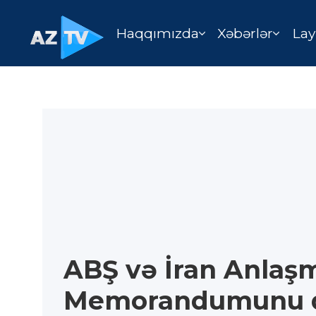
Haqqımızda
Xəbərlər
Lay
ABŞ və İran Anlaş
Memorandumunu d