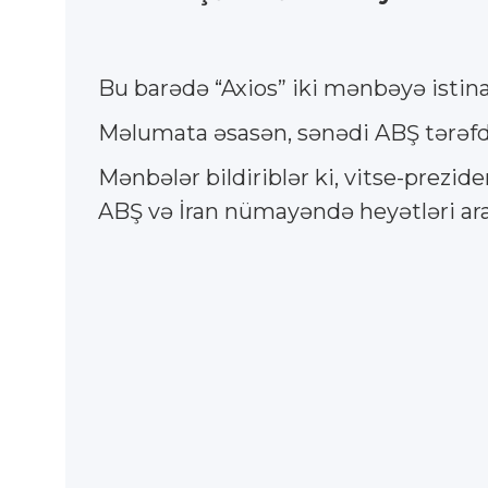
Bu barədə “Axios” iki mənbəyə istinad
Məlumata əsasən, sənədi ABŞ tərəfd
Mənbələr bildiriblər ki, vitse-prezi
ABŞ və İran nümayəndə heyətləri ara