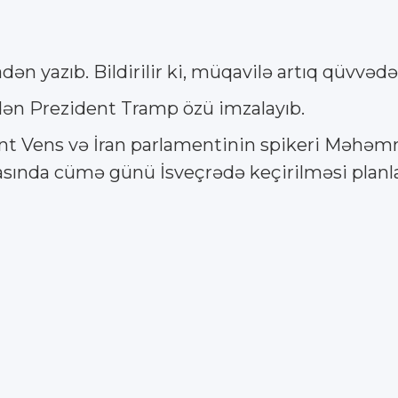
ən yazıb. Bildirilir ki, müqavilə artıq qüvvədə
ən Prezident Tramp özü imzalayıb.
dent Vens və İran parlamentinin spikeri Məhəm
sında cümə günü İsveçrədə keçirilməsi planla