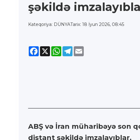
şəkildə imzalayıbla
Kateqoriya: DÜNYA
Tarix: 18 İyun 2026, 08:45
Facebook
X
WhatsApp
Telegram
Email
ABŞ və İran müharibəyə son
distant şəkildə imzalayıblar.