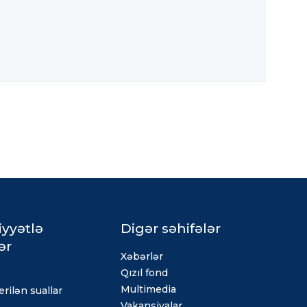
iyyətlə
Digər səhifələr
ər
Xəbərlər
Qızıl fond
Multimedia
rilən suallar
Vakansiyalar