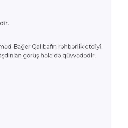
dir.
məd-Bağer Qalibafın rəhbərlik etdiyi
şdırılan görüş hələ də qüvvədədir.