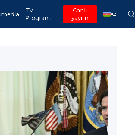
TV
Canlı
imedia
AZ
Proqram
yayım