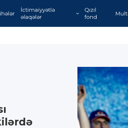
İctimaiyyətlə
Qızıl
ihələr
Mult
əlaqələr
fond
sı
ilərdə