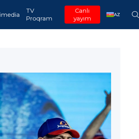
TV
Canlı
imedia
AZ
Proqram
yayım