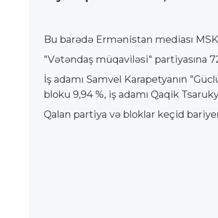
Bu barədə Ermənistan mediası MSK-n
"Vətəndaş müqaviləsi" partiyasına 727
İş adamı Samvel Karapetyanın "Gücl
bloku 9,94 %, iş adamı Qaqik Tsaruky
Qalan partiya və bloklar keçid bariye