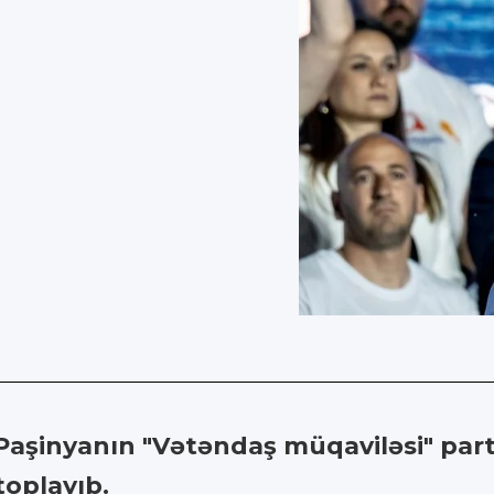
Paşinyanın "Vətəndaş müqaviləsi" parti
toplayıb.