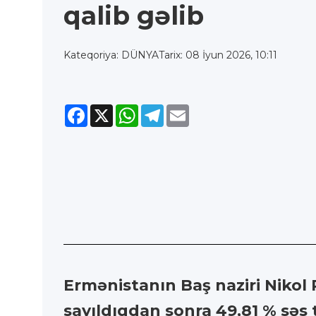
qalib gəlib
Kateqoriya: DÜNYA
Tarix: 08 İyun 2026, 10:11
Facebook
X
WhatsApp
Telegram
Email
Ermənistanın Baş naziri Nikol 
sayıldıqdan sonra 49,81 % səs 