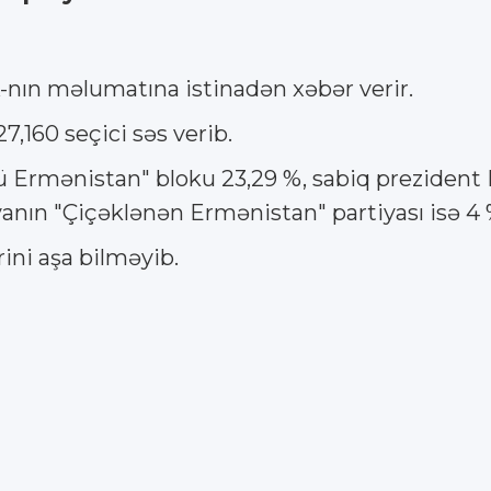
ın məlumatına istinadən xəbər verir.
,160 seçici səs verib.
ü Ermənistan" bloku 23,29 %, sabiq prezident
anın "Çiçəklənən Ermənistan" partiyası isə 4 %
rini aşa bilməyib.