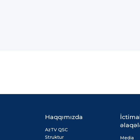
Haqqımızda
İctima
əlaqəl
AzTV QSC
Struktur
Media