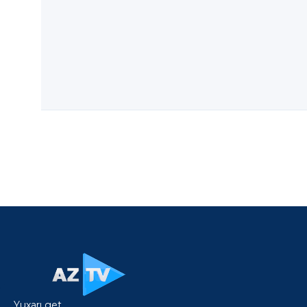
Yuxarı get