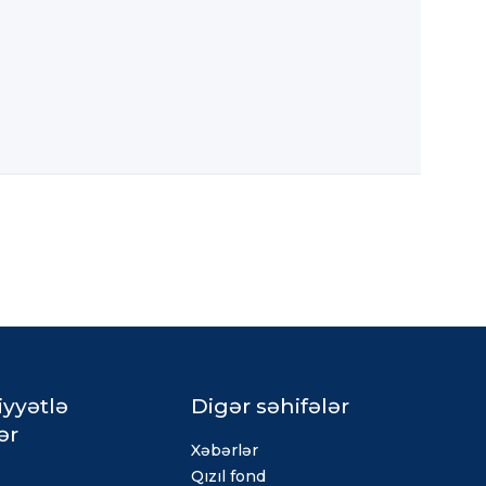
iyyətlə
Digər səhifələr
ər
Xəbərlər
Qızıl fond