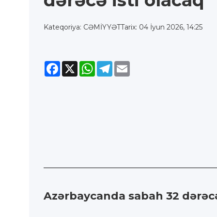
dərəcə isti olacaq
Kateqoriya: CƏMİYYƏT
Tarix: 04 İyun 2026, 14:25
Facebook
X
WhatsApp
Telegram
Email
Azərbaycanda sabah 32 dərəcə i