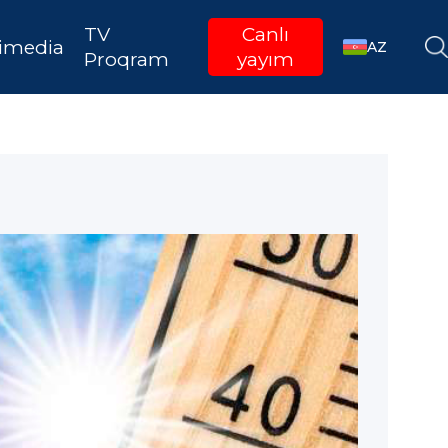
TV
Canlı
imedia
AZ
Proqram
yayım