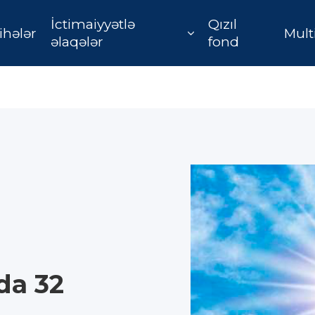
İctimaiyyətlə
Qızıl
ihələr
Mult
əlaqələr
fond
da 32