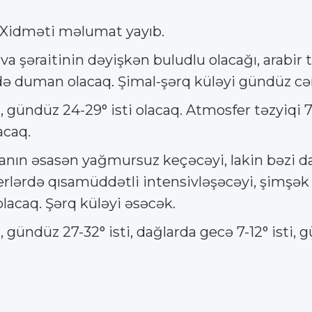
 Xidməti məlumat yayıb.
a şəraitinin dəyişkən buludlu olacağı, arabir
rdə duman olacaq. Şimal-şərq küləyi gündüz cə
, gündüz 24-29° isti olacaq. Atmosfer təzyiqi
acaq.
anın əsasən yağmursuz keçəcəyi, lakin bəzi da
ı yerlərdə qısamüddətli intensivləşəcəyi, şimşə
lacaq. Şərq küləyi əsəcək.
gündüz 27-32° isti, dağlarda gecə 7-12° isti, gü