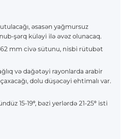
 tutulacağı, əsasən yağmursuz
nub-şərq küləyi ilə əvəz olunacaq.
 762 mm civə sütunu, nisbi rütubət
ğlıq və dağətəyi rayonlarda arabir
k çaxacağı, dolu düşəcəyi ehtimalı var.
ndüz 15-19°, bəzi yerlərdə 21-25° isti