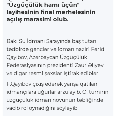
"Üzgüçülük hamı üçün"
layihəsinin final mərhələsinin
açılış mərasimi olub.
Bakı Su İdmanı Sarayında baş tutan
tədbirdə gənclər və idman naziri Fərid
Qayıbov, Azərbaycan Üzgüçülük
Federasiyasının prezidenti Zaur Əliyev
və digər rəsmi şəxslər iştirak ediblər.
F.Qayıbov çıxış edərək yarışa qatılan
idmançılara uğurlar arzulayıb. O, turnirin
üzgüçülük idman növünün təbliğində
vacib rol oynadığını söyləyib.