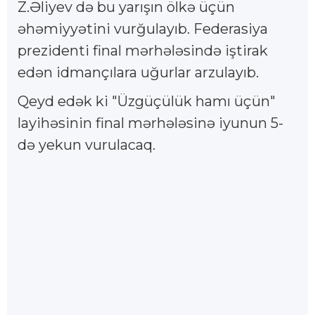
Z.Əliyev də bu yarışın ölkə üçün
əhəmiyyətini vurğulayıb. Federasiya
prezidenti final mərhələsində iştirak
edən idmançılara uğurlar arzulayıb.
Qeyd edək ki "Üzgüçülük hamı üçün"
layihəsinin final mərhələsinə iyunun 5-
də yekun vurulacaq.