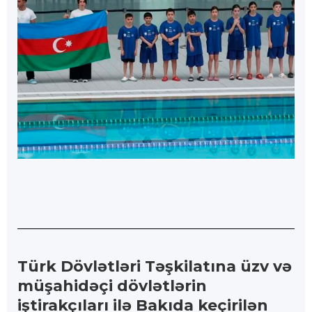
Türk Dövlətləri Təşkilatına üzv və
müşahidəçi dövlətlərin
iştirakçıları ilə Bakıda keçirilən