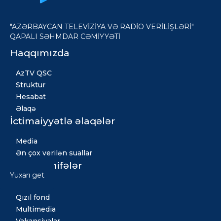
"AZƏRBAYCAN TELEVİZİYA VƏ RADİO VERİLİŞLƏRİ"
QAPALI SƏHMDAR CƏMİYYƏTİ
Haqqımızda
AzTV QSC
Struktur
Hesabat
Əlaqə
İctimaiyyətlə əlaqələr
Media
Ən çox verilən suallar
Digər səhifələr
Yuxarı get
Xəbərlər
Qızıl fond
Multimedia
Vakansiyalar