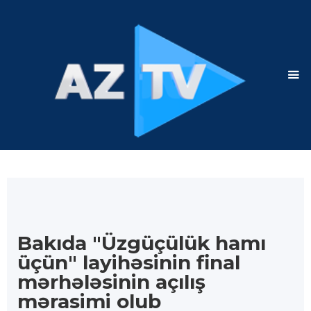
Bakıda "Üzgüçülük hamı
üçün" layihəsinin final
mərhələsinin açılış
mərasimi olub