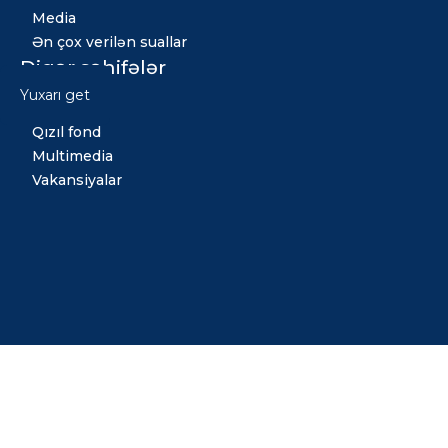
Media
Ən çox verilən suallar
Digər səhifələr
Yuxarı get
Xəbərlər
Qızıl fond
Multimedia
Vakansiyalar
Copyright © 2026 Bütün hüquqlar qorunur. Tərtib etdi:
Midiya