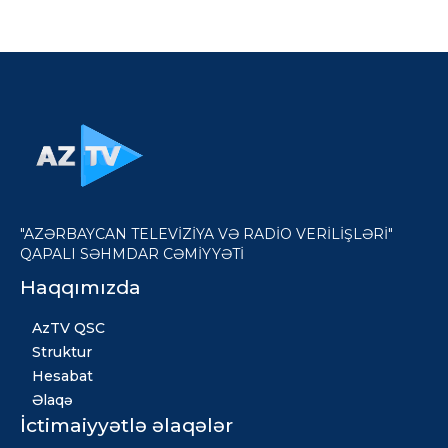
"AZƏRBAYCAN TELEVİZİYA VƏ RADİO VERİLİŞLƏRİ"
QAPALI SƏHMDAR CƏMİYYƏTİ
Haqqımızda
AzTV QSC
Struktur
Hesabat
Əlaqə
İctimaiyyətlə əlaqələr