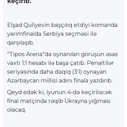
keçirib.
Elşad Quliyevin başçılıq etdiyi komanda
yarımfinalda Serbiya seçməsi ilə
qarşılaşıb.
"Tipos Arena"da oynanılan görüşün əsas
vaxtı 1:1 hesabı ilə başa çatıb. Penaltilər
seriyasında daha dəqiq (3:1) oynayan
Azərbaycan millisi adını finala yazdırıb.
Qeyd edək ki, iyunun 4-də keçiriləcək
final matçında rəqib Ukrayna yığması
olacaq.