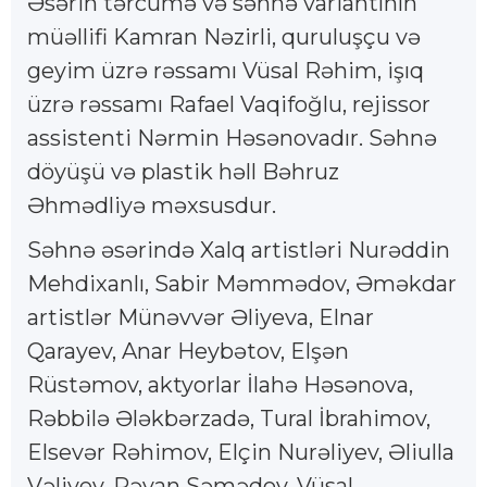
Əsərin tərcümə və səhnə variantının
müəllifi Kamran Nəzirli, quruluşçu və
geyim üzrə rəssamı Vüsal Rəhim, işıq
üzrə rəssamı Rafael Vaqifoğlu, rejissor
assistenti Nərmin Həsənovadır. Səhnə
döyüşü və plastik həll Bəhruz
Əhmədliyə məxsusdur.
Səhnə əsərində Xalq artistləri Nurəddin
Mehdixanlı, Sabir Məmmədov, Əməkdar
artistlər Münəvvər Əliyeva, Elnar
Qarayev, Anar Heybətov, Elşən
Rüstəmov, aktyorlar İlahə Həsənova,
Rəbbilə Ələkbərzadə, Tural İbrahimov,
Elsevər Rəhimov, Elçin Nurəliyev, Əliulla
Vəliyev, Rəvan Səmədov, Vüsal