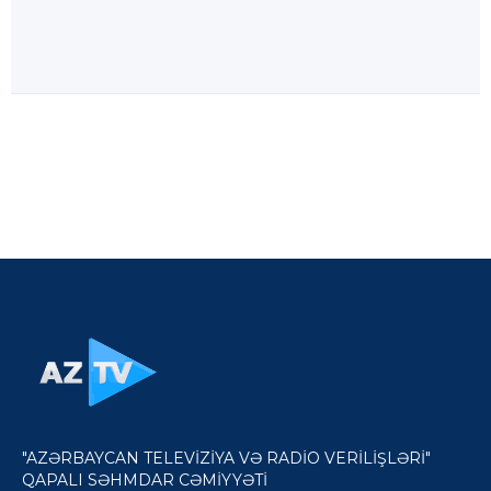
"AZƏRBAYCAN TELEVİZİYA VƏ RADİO VERİLİŞLƏRİ"
QAPALI SƏHMDAR CƏMİYYƏTİ