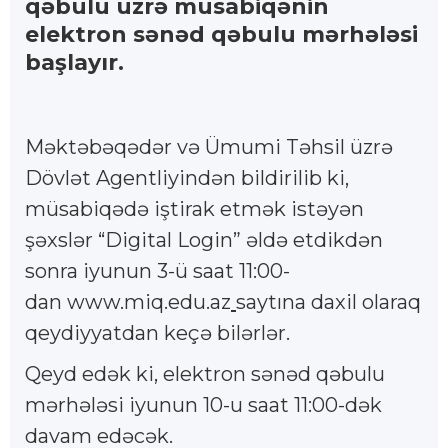
qəbulu üzrə müsabiqənin
elektron sənəd qəbulu mərhələsi
başlayır.
Məktəbəqədər və Ümumi Təhsil üzrə
Dövlət Agentliyindən bildirilib ki,
müsabiqədə iştirak etmək istəyən
şəxslər “Digital Login” əldə etdikdən
sonra iyunun 3-ü saat 11:00-
dan www.miq.edu.az
saytına daxil olaraq
qeydiyyatdan keçə bilərlər.
Qeyd edək ki, elektron sənəd qəbulu
mərhələsi iyunun 10-u saat 11:00-dək
davam edəcək.