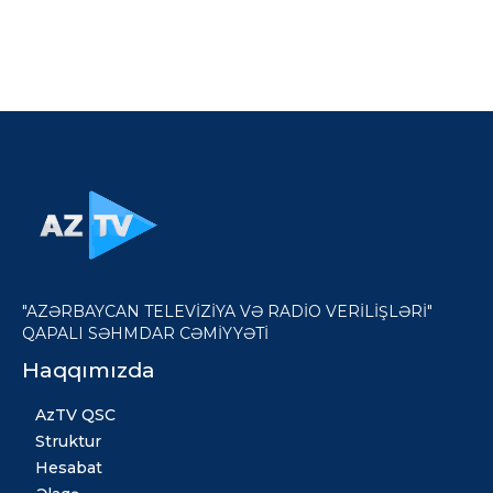
"AZƏRBAYCAN TELEVİZİYA VƏ RADİO VERİLİŞLƏRİ"
QAPALI SƏHMDAR CƏMİYYƏTİ
Haqqımızda
AzTV QSC
Struktur
Hesabat