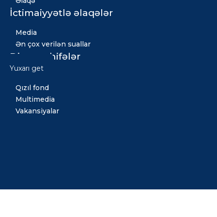
Əlaqə
İctimaiyyətlə əlaqələr
Media
Ən çox verilən suallar
Digər səhifələr
Yuxarı get
Xəbərlər
Qızıl fond
Multimedia
Vakansiyalar
Copyright © 2026 Bütün hüquqlar qorunur. Tərtib etdi:
Midiya