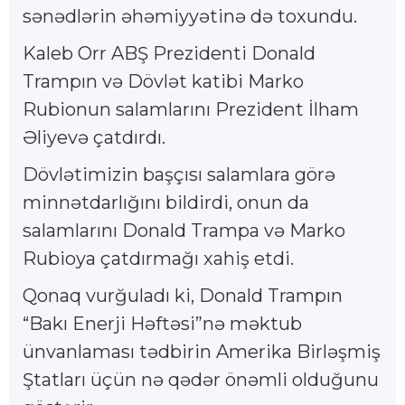
sənədlərin əhəmiyyətinə də toxundu.
Kaleb Orr ABŞ Prezidenti Donald
Trampın və Dövlət katibi Marko
Rubionun salamlarını Prezident İlham
Əliyevə çatdırdı.
Dövlətimizin başçısı salamlara görə
minnətdarlığını bildirdi, onun da
salamlarını Donald Trampa və Marko
Rubioya çatdırmağı xahiş etdi.
Qonaq vurğuladı ki, Donald Trampın
“Bakı Enerji Həftəsi”nə məktub
ünvanlaması tədbirin Amerika Birləşmiş
Ştatları üçün nə qədər önəmli olduğunu