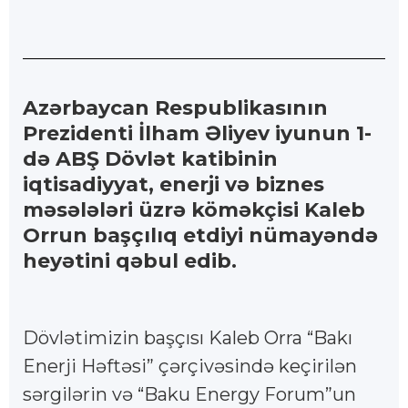
Azərbaycan Respublikasının
Prezidenti İlham Əliyev iyunun 1-
də ABŞ Dövlət katibinin
iqtisadiyyat, enerji və biznes
məsələləri üzrə köməkçisi Kaleb
Orrun başçılıq etdiyi nümayəndə
heyətini qəbul edib.
Dövlətimizin başçısı Kaleb Orra “Bakı
Enerji Həftəsi” çərçivəsində keçirilən
sərgilərin və “Baku Energy Forum”un