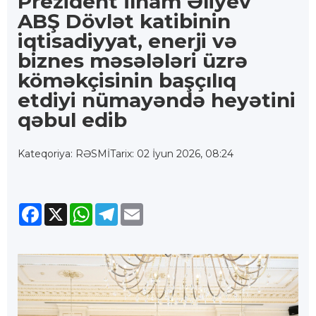
Prezident İlham Əliyev
ABŞ Dövlət katibinin
iqtisadiyyat, enerji və
biznes məsələləri üzrə
köməkçisinin başçılıq
etdiyi nümayəndə heyətini
qəbul edib
Kateqoriya: RƏSMİ
Tarix: 02 İyun 2026, 08:24
Facebook
X
WhatsApp
Telegram
Email