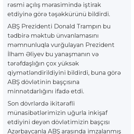
rəsmi açılış mərasimində iştirak
etdiyinə görə təşəkkürünü bildirdi.
ABŞ Prezidenti Donald Trampın bu
tədbirə məktub ünvanlamasını
məmnunluqla vurğulayan Prezident
İlham Əliyev bu yanaşmanın və
tərəfdaşlığın çox yüksək
qiymətləndirildiyini bildirdi, buna görə
ABŞ dövlətinin başçısına
minnətdarlığını ifadə etdi.
Son dövrlərdə ikitərəfli
münasibətlərimizin uğurla inkişaf
etdiyini deyən dövlətimizin başçısı
Azərbaycanla ABŞ arasında imzalanmış