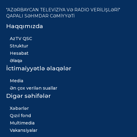
"AZƏRBAYCAN TELEVİZİYA VƏ RADİO VERİLİŞLƏRİ"
QAPALI SƏHMDAR CƏMİYYƏTİ
Haqqımızda
AzTV QSC
Struktur
Hesabat
Əlaqə
İctimaiyyətlə əlaqələr
Media
Ən çox verilən suallar
Digər səhifələr
Xəbərlər
Qızıl fond
Multimedia
Vakansiyalar