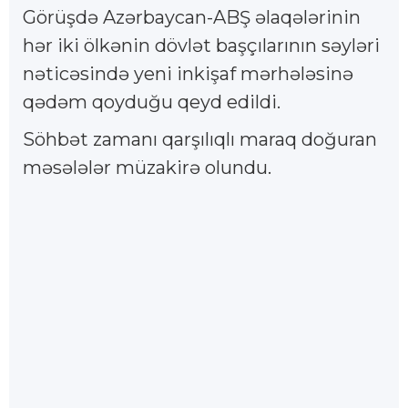
Görüşdə Azərbaycan-ABŞ əlaqələrinin
hər iki ölkənin dövlət başçılarının səyləri
nəticəsində yeni inkişaf mərhələsinə
qədəm qoyduğu qeyd edildi.
Söhbət zamanı qarşılıqlı maraq doğuran
məsələlər müzakirə olundu.