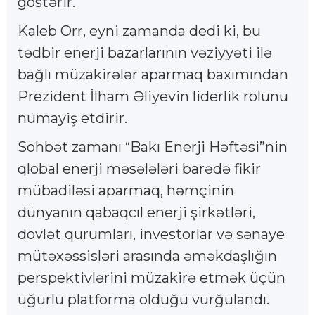
göstərir.
Kaleb Orr, eyni zamanda dedi ki, bu
tədbir enerji bazarlarının vəziyyəti ilə
bağlı müzakirələr aparmaq baxımından
Prezident İlham Əliyevin liderlik rolunu
nümayiş etdirir.
Söhbət zamanı “Bakı Enerji Həftəsi”nin
qlobal enerji məsələləri barədə fikir
mübadiləsi aparmaq, həmçinin
dünyanın qabaqcıl enerji şirkətləri,
dövlət qurumları, investorlar və sənaye
mütəxəssisləri arasında əməkdaşlığın
perspektivlərini müzakirə etmək üçün
uğurlu platforma olduğu vurğulandı.