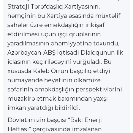
Strateji Tərəfdaşlıq Xartiyasının,
həmçinin bu Xartiya əsasında müxtəlif
sahələr üzrə əməkdaşlığın inkişaf
etdirilməsi üçün işçi qruplarının
yaradılmasının əhəmiyyətinə toxundu,
Azərbaycan-ABŞ İqtisadi Dialoqunun ilk
iclasının keçiriləcəyini vurğuladı. Bu
xüsusda Kaleb Orrun başçılıq etdiyi
nümayəndə heyətinin ölkəmizə
səfərinin əməkdaşlığın perspektivlərini
müzakirə etmək baxımından yaxşı
imkan yaratdığı bildirildi.
Dövlətimizin başçısı “Bakı Enerji
Həftəsi” çərçivəsində imzalanan