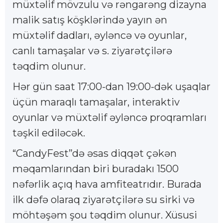
müxtəlif mövzulu və rəngarəng dizayna
malik satış köşklərində yayın ən
müxtəlif dadları, əyləncə və oyunlar,
canlı tamaşalar və s. ziyarətçilərə
təqdim olunur.
Hər gün saat 17:00-dan 19:00-dək uşaqlar
üçün maraqlı tamaşalar, interaktiv
oyunlar və müxtəlif əyləncə proqramları
təşkil ediləcək.
“CandyFest”də əsas diqqət çəkən
məqamlarından biri buradakı 1500
nəfərlik açıq hava amfiteatrıdır. Burada
ilk dəfə olaraq ziyarətçilərə su sirki və
möhtəşəm şou təqdim olunur. Xüsusi