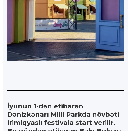
İyunun 1-dən etibarən
Dənizkənarı Milli Parkda növbəti
irimiqyaslı festivala start verilir.
Bu gündən etibarən Bakı Bulvarı