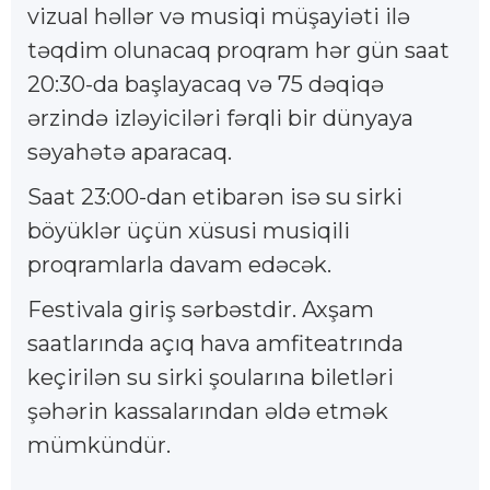
vizual həllər və musiqi müşayiəti ilə
təqdim olunacaq proqram hər gün saat
20:30-da başlayacaq və 75 dəqiqə
ərzində izləyiciləri fərqli bir dünyaya
səyahətə aparacaq.
Saat 23:00-dan etibarən isə su sirki
böyüklər üçün xüsusi musiqili
proqramlarla davam edəcək.
Festivala giriş sərbəstdir. Axşam
saatlarında açıq hava amfiteatrında
keçirilən su sirki şoularına biletləri
şəhərin kassalarından əldə etmək
mümkündür.