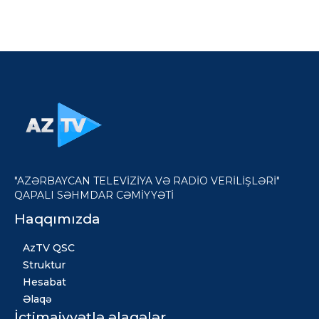
"AZƏRBAYCAN TELEVİZİYA VƏ RADİO VERİLİŞLƏRİ"
QAPALI SƏHMDAR CƏMİYYƏTİ
Haqqımızda
AzTV QSC
Struktur
Hesabat
Əlaqə
İctimaiyyətlə əlaqələr