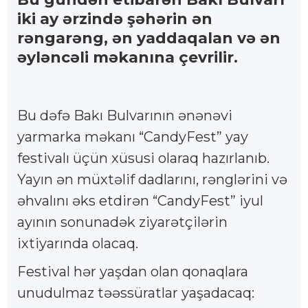
iki ay ərzində şəhərin ən
rəngarəng, ən yaddaqalan və ən
əyləncəli məkanına çevrilir.
Bu dəfə Bakı Bulvarının ənənəvi
yarmarka məkanı “CandyFest” yay
festivalı üçün xüsusi olaraq hazırlanıb.
Yayın ən müxtəlif dadlarını, rənglərini və
əhvalını əks etdirən “CandyFest” iyul
ayının sonunadək ziyarətçilərin
ixtiyarında olacaq.
Festival hər yaşdan olan qonaqlara
unudulmaz təəssüratlar yaşadacaq: