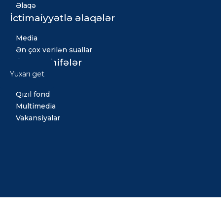
Əlaqə
İctimaiyyətlə əlaqələr
Media
Ən çox verilən suallar
Digər səhifələr
Yuxarı get
Xəbərlər
Qızıl fond
Multimedia
Vakansiyalar
Copyright © 2026 Bütün hüquqlar qorunur. Tərtib etdi: