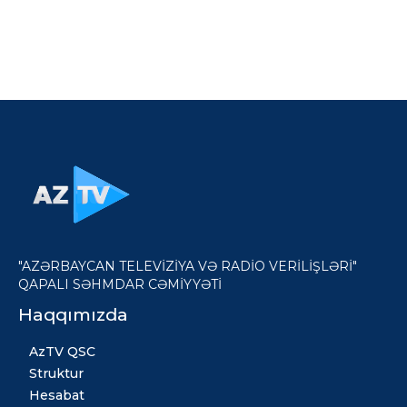
"AZƏRBAYCAN TELEVİZİYA VƏ RADİO VERİLİŞLƏRİ"
QAPALI SƏHMDAR CƏMİYYƏTİ
Haqqımızda
AzTV QSC
Struktur
Hesabat