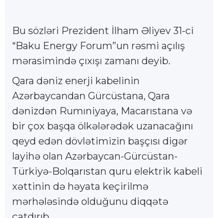
Bu sözləri Prezident İlham Əliyev 31-ci
“Baku Energy Forum”un rəsmi açılış
mərasimində çıxışı zamanı deyib.
Qara dəniz enerji kabelinin
Azərbaycandan Gürcüstana, Qara
dənizdən Rumıniyaya, Macarıstana və
bir çox başqa ölkələrədək uzanacağını
qeyd edən dövlətimizin başçısı digər
layihə olan Azərbaycan-Gürcüstan-
Türkiyə-Bolqarıstan quru elektrik kabeli
xəttinin də həyata keçirilmə
mərhələsində olduğunu diqqətə
çatdırıb.