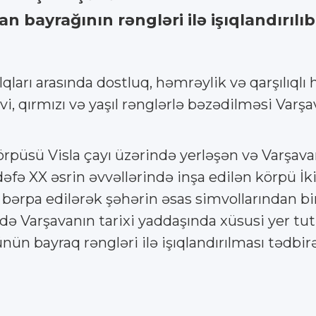
bayrağının rəngləri ilə işıqlandırılıb
qları arasında dostluq, həmrəylik və qarşılıq
i, qırmızı və yaşıl rənglərlə bəzədilməsi Varşa
rpüsü Visla çayı üzərində yerləşən və Varşav
lk dəfə XX əsrin əvvəllərində inşa edilən körpü
 bərpa edilərək şəhərin əsas simvollarından bi
 Varşavanın tarixi yaddaşında xüsusi yer tutm
n bayraq rəngləri ilə işıqlandırılması tədbir