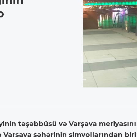
ının
b
iyinin təşəbbüsü və Varşava meriyasını
 Varşava şəhərinin simvollarından bir