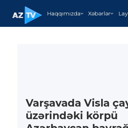
Haqqımızda
Xəbərlər
Lay
Varşavada Visla ça
üzərindəki körpü