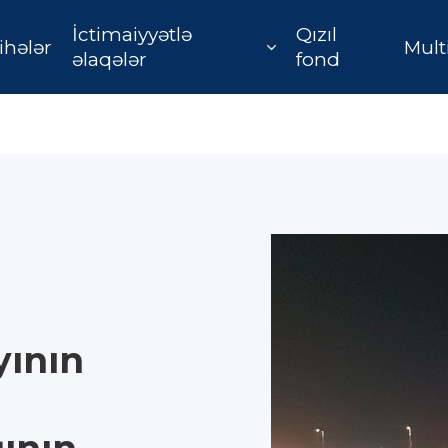
İctimaiyyətlə
Qızıl
ihələr
Mult
əlaqələr
fond
yının