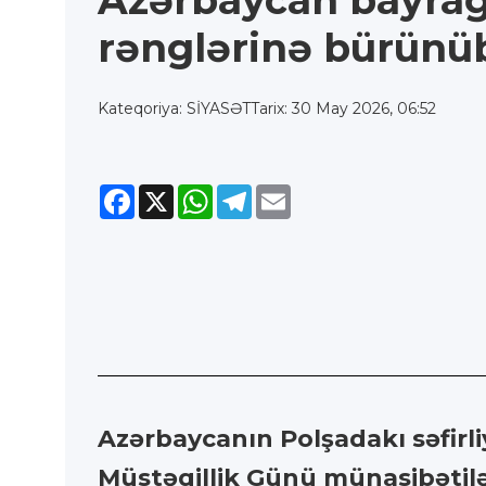
Azərbaycan bayrağ
rənglərinə bürünü
Kateqoriya: SİYASƏT
Tarix: 30 May 2026, 06:52
Facebook
X
WhatsApp
Telegram
Email
Azərbaycanın Polşadakı səfirl
Müstəqillik Günü münasibətilə