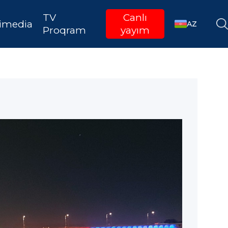
TV
Canlı
imedia
AZ
Proqram
yayım