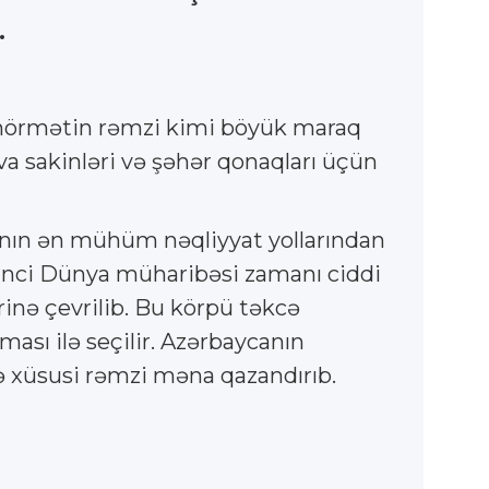
.
lı hörmətin rəmzi kimi böyük maraq
va sakinləri və şəhər qonaqları üçün
anın ən mühüm nəqliyyat yollarından
 İkinci Dünya müharibəsi zamanı ciddi
rinə çevrilib. Bu körpü təkcə
ası ilə seçilir. Azərbaycanın
ə xüsusi rəmzi məna qazandırıb.