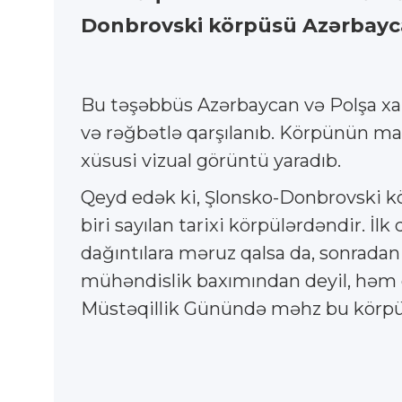
Donbrovski körpüsü Azərbaycan 
Bu təşəbbüs Azərbaycan və Polşa xal
və rəğbətlə qarşılanıb. Körpünün mav
xüsusi vizual görüntü yaradıb.
Qeyd edək ki, Şlonsko-Donbrovski kö
biri sayılan tarixi körpülərdəndir. İ
dağıntılara məruz qalsa da, sonradan
mühəndislik baxımından deyil, həm də
Müstəqillik Günündə məhz bu körpünü