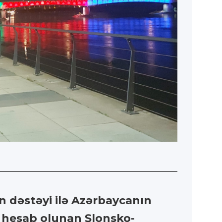
n dəstəyi ilə Azərbaycanın
i hesab olunan Şlonsko-