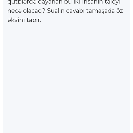
qütblərdə dayanan bu iki insanın taleyi
necə olacaq? Sualın cavabı tamaşada öz
əksini tapır.