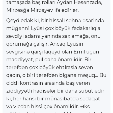
tamaşada baş rolları Aydan Həsənzadə,
Mirzəağa Mirzəyev ifa edirlər.
Qeyd edək ki, bir hissəli səhnə əsərində
müğənni Lyüsi çox böyük fədakarlıqla
sevdiyi adamı yanında saxlamağa, onu
qorumağa çalışır. Ancaq Lyüsin
sevgisinə qarşı laqeyd olan Emil üçün
maddiyyat, pul daha önəmlidir. Bir
tərəfdən çox böyük ehtirasla sevən
qadın, o biri tərəfdən biganə məşuq... Bu
ciddi kontrasın arasında baş verən
ziddiyyətli hadisələr bir daha sübut edir
ki, hər hansı bir münasibətdə sədaqət
və vicdan hissi çox önəmlidir. Əks