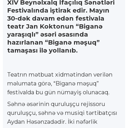
XIV Beynəlxalq İfaçılıq Sənətləri
Festivalında iştirak edir. Mayın
30-dək davam edən festivala
teatr Jan Koktonun “Biganə
yaraşıqlı” əsəri əsasında
hazırlanan “Biganə məşuq”
tamaşası ilə yollanıb.
Teatrın mətbuat xidmətindən verilən
məlumata görə, “Biganə məşuq”
festivalda bu gün nümayiş olunacaq.
Səhnə əsərinin quruluşçu rejissoru
quruluşçu, səhnə və musiqi tərtibatçısı
Aydan Həsənzadədir. İki nəfərlik