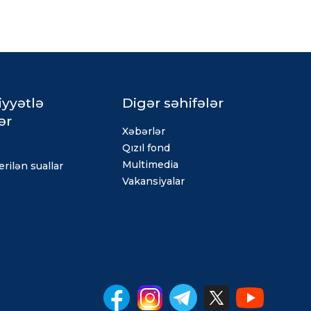
iyyətlə
Digər səhifələr
ər
Xəbərlər
Qızıl fond
Multimedia
rilən suallar
Vakansiyalar