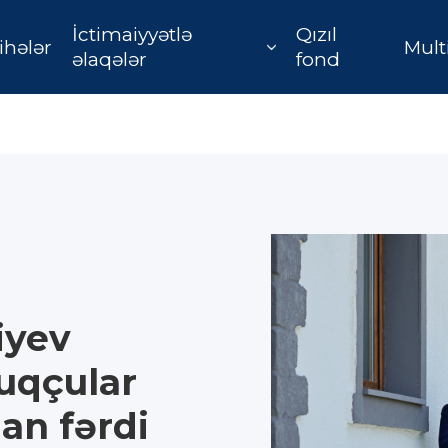
İctimaiyyətlə
Qızıl
ihələr
Mult
əlaqələr
fond
iyev
luqçular
an fərdi