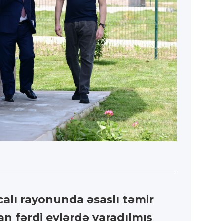
alı rayonunda əsaslı təmir
an fərdi evlərdə yaradılmış