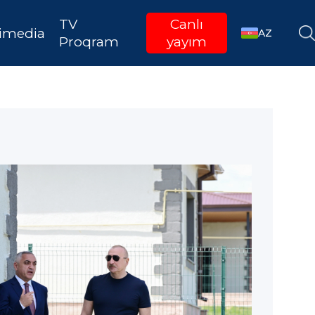
TV
Canlı
imedia
AZ
Proqram
yayım