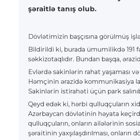
şəraitlə tanış olub.
Dövlətimizin başçısına görülmüş işl
Bildirildi ki, burada ümumilikdə 191 fər
səkkizotaqlıdır. Bundan başqa, ərazid
Evlərdə sakinlərin rahat yaşaması və i
Həmçinin ərazidə kommunikasiya layi
Sakinlərin istirahəti üçün park salın
Qeyd edək ki, hərbi qulluqçuların xi
Azərbaycan dövlətinin həyata keçird
qulluqçuların, onların ailələrinin sos
şəraitinin yaxşılaşdırılması, onların