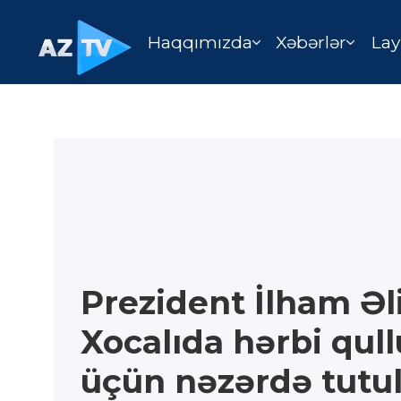
Haqqımızda
Xəbərlər
Lay
Prezident İlham Əl
Xocalıda hərbi qul
üçün nəzərdə tutul