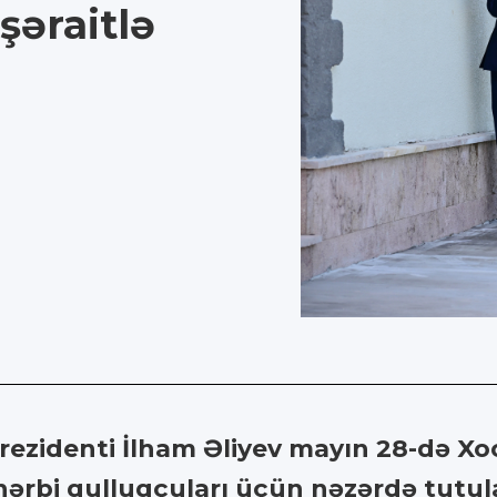
şəraitlə
ezidenti İlham Əliyev mayın 28-də Xoc
 hərbi qulluqçuları üçün nəzərdə tutul