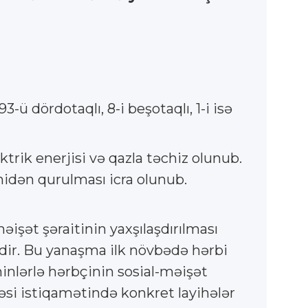
93-ü dördotaqlı, 8-i beşotaqlı, 1-i isə
ktrik enerjisi və qazla təchiz olunub.
idən qurulması icra olunub.
işət şəraitinin yaxşılaşdırılması
dir. Bu yanaşma ilk növbədə hərbi
 minlərlə hərbçinin sosial-məişət
məsi istiqamətində konkret layihələr