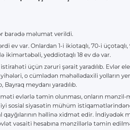
ər barədə məlumat verildi.
di ev var. Onlardan 1-i ikiotaqlı, 70-i üçotaqlı, 
ə ikimərtəbəli, yeddiotaqlı 18 ev də var.
stirahəti üçün zəruri şərait yaradılıb. Evlər ele
hələri, o cümlədən məhəllədaxili yolların yen
ıb, Bayraq meydanı yaradılıb.
dməti evlərlə təmin olunması, onların mənzil-mə
iyi sosial siyasətin mühüm istiqamətlərindən
ial qayğılarının həllinə xidmət edir. İndiyədək
 dövlət vəsaiti hesabına mənzillərlə təmin edil