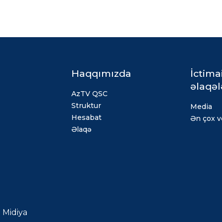
Haqqımızda
İctima
əlaqəl
AzTV QSC
Struktur
Media
Hesabat
Ən çox ve
Əlaqə
Midiya