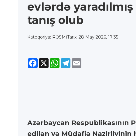
evlərdə yaradılmış 
tanış olub
Kateqoriya: RƏSMİ
Tarix: 28 May 2026, 17:35
Facebook
X
WhatsApp
Telegram
Email
Azərbaycan Respublikasının Pr
edilən və Müdafiə Nazirliyinin