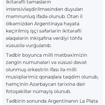
ikitərəfli təmasların
intensivləşdirilməsindən duyulan
məmnunluq ifadə olunub. Ötən il
ölkəmizdən Argentinaya həyata
keçirilmiş işçi səfərlərin ikitərəfli
əlaqələrin inkişafına verdiyi töhfə
xüsusilə vurğulanıb.
Tədbir boyunca milli mətbəximizin
zəngin nümunələri və xüsusi dəvət
olunmuş orkestrin ifası ilə milli
musiqilərimiz qonaqlara təqdim olunub,
həmçinin Azərbaycan tarixinə dair
fotoşəkillər nümayiş olunub.
Tədbirin sonunda Argentinanın La Plata