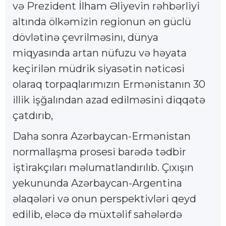
və Prezident İlham Əliyevin rəhbərliyi
altında ölkəmizin regionun ən güclü
dövlətinə çevrilməsinı, dünya
miqyasında artan nüfuzu və həyata
keçirilən müdrik siyasətin nəticəsi
olaraq torpaqlarımızın Ermənistanın 30
illik işğalından azad edilməsini diqqətə
çatdırıb,
Daha sonra Azərbaycan-Ermənistan
normallaşma prosesi barədə tədbir
iştirakçıları məlumatlandırılıb. Çıxışın
yekununda Azərbaycan-Argentina
əlaqələri və onun perspektivləri qeyd
edilib, eləcə də müxtəlif sahələrdə