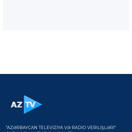
"AZƏRBAYCAN TELEVİZİYA VƏ RADİO VERİLİŞLƏRİ"