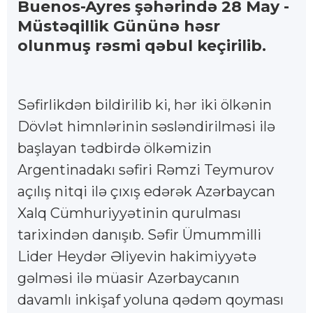
Buenos-Ayres şəhərində 28 May -
Müstəqillik Gününə həsr
olunmuş rəsmi qəbul keçirilib.
Səfirlikdən bildirilib ki, hər iki ölkənin
Dövlət himnlərinin səsləndirilməsi ilə
başlayan tədbirdə ölkəmizin
Argentinadakı səfiri Rəmzi Teymurov
açılış nitqi ilə çıxış edərək Azərbaycan
Xalq Cümhuriyyətinin qurulması
tarixindən danışıb. Səfir Ümummilli
Lider Heydər Əliyevin hakimiyyətə
gəlməsi ilə müasir Azərbaycanın
davamlı inkişaf yoluna qədəm qoyması