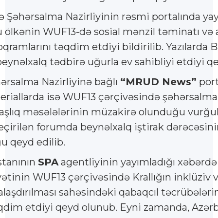
və Şəhərsalma Nazirliyinin rəsmi portalında y
 ölkənin WUF13-də sosial mənzil təminatı və aş
qramlarını təqdim etdiyi bildirilib. Yazılarda 
eynəlxalq tədbirə uğurla ev sahibliyi etdiyi q
hərsalma Nazirliyinə bağlı
“MRUD News”
port
riallarda isə WUF13 çərçivəsində şəhərsalman
şlıq məsələlərinin müzakirə olunduğu vurğul
eçirilən forumda beynəlxalq iştirak dərəcəsin
u qeyd edilib.
stanının
SPA
agentliyinin yayımladığı xəbərdə
inin WUF13 çərçivəsində Krallığın inklüziv 
laşdırılması sahəsindəki qabaqcıl təcrübələri
qdim etdiyi qeyd olunub. Eyni zamanda, Azər