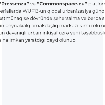
“Pressenza”
və
“Commonspace.eu”
platfor
riallarda WUF13-ün qlobal urbanizasiya gündəl
stmünaqişə dövründə şəhərsalma və bərpa si
n beynəlxalq əməkdaşlıq mərkəzi kimi rolu ön
n dayanıqlı urban inkişaf üzrə yeni təşəbbüsl
sına imkan yaratdığı qeyd olunub.