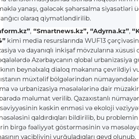
lə yanaşı, gələcək şəhərsalma siyasətləri üç
nğıcı olaraq qiymətləndirilib.
nform.kz”
,
“Smartnews.kz”,
“Adyrna.kz”
,
“
4”
kimi media resurslarında WUF13 çərçivəsi
asiya və dayanıqlı inkişaf mövzularına xüsusi d
qalələrdə Azərbaycanın qlobal urbanizasiya g
Bakının beynəlxalq dialoq məkanına çevrildiyi v
ıstanın müxtəlif bölgələrindən nümayəndələ
ma və urbanizasiya məsələlərinə dair müzakir
ri barədə məlumat verilib. Qazaxıstanlı nümayə
 səviyyəsinin kəskin enməsi və ekoloji vəziyyə
sələsini qaldırdıqları bildirilib, bu problemin
ərin birgə fəaliyyət göstərməsinin və məsələy
masının vacibliyini vurğuladıqları qeyd olunub.