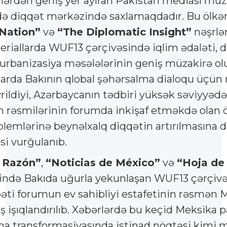
lərdən geniş yer ayıran Pakistan mediası müz
də diqqət mərkəzində saxlamaqdadır. Bu ölkə
Nation”
və
“The Diplomatic Insight”
nəşrlə
riallarda WUF13 çərçivəsində iqlim ədaləti, da
urbanizasiya məsələlərinin geniş müzakirə o
ılarda Bakının qlobal şəhərsalma dialoqu üç
rildiyi, Azərbaycanın tədbiri yüksək səviyyədə
n rəsmilərinin forumda inkişaf etməkdə olan ö
emlərinə beynəlxalq diqqətin artırılmasına dai
si vurğulanıb.
 Razón”
,
“Noticias de México”
və
“Hoja de
ində Bakıda uğurla yekunlaşan WUF13 çərçivə
ti forumun ev sahibliyi estafetinin rəsmən 
 işıqlandırılıb. Xəbərlərdə bu keçid Meksika p
ma transformasiyasında istinad nöqtəsi kimi 