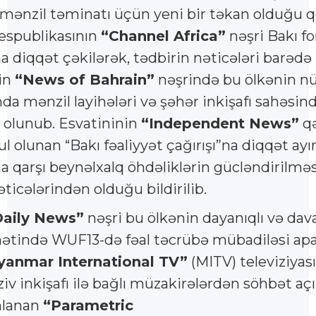
mənzil təminatı üçün yeni bir təkan olduğu qe
espublikasının
“Channel Africa”
nəşri Bakı f
a diqqət çəkilərək, tədbirin nəticələri barəd
nin
“News of Bahrain”
nəşrində bu ölkənin 
a mənzil layihələri və şəhər inkişafı sahəsin
 olunub. Esvatininin
“Independent News”
qə
olunan “Bakı fəaliyyət çağırışı”na diqqət ayırı
 qarşı beynəlxalq öhdəliklərin gücləndirilməsi
icələrindən olduğu bildirilib.
Daily News”
nəşri bu ölkənin dayanıqlı və dav
tində WUF13-də fəal təcrübə mübadiləsi apar
anmar International TV”
(MITV) televiziya
ziv inkişafı ilə bağlı müzakirələrdən söhbət açı
mlanan
“Parametric