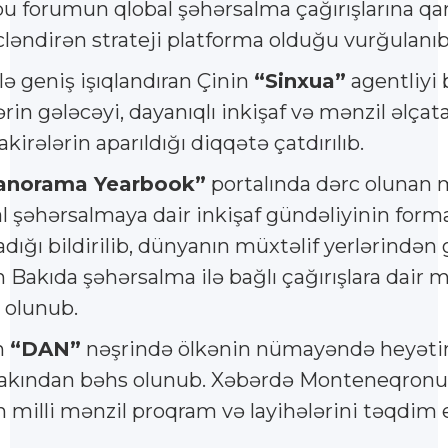
 bu forumun qlobal şəhərsalma çağırışlarına qa
ləndirən strateji platforma olduğu vurğulanıb
ə geniş işıqlandıran Çinin
“Sinxua”
agentliyi
rin gələcəyi, dayanıqlı inkişaf və mənzil əlçata
irələrin aparıldığı diqqətə çatdırılıb.
anorama Yearbook”
portalında dərc olunan 
 şəhərsalmaya dair inkişaf gündəliyinin form
ığı bildirilib, dünyanın müxtəlif yerlərindən 
Bakıda şəhərsalma ilə bağlı çağırışlara dair m
 olunub.
n
“DAN”
nəşrində ölkənin nümayəndə heyətin
rakından bəhs olunub. Xəbərdə Monteneqronu
milli mənzil proqram və layihələrini təqdim 