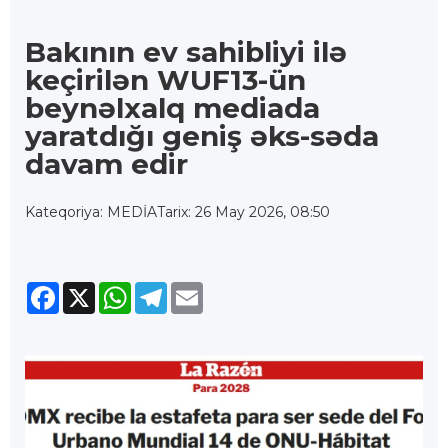
Bakının ev sahibliyi ilə
keçirilən WUF13-ün
beynəlxalq mediada
yaratdığı geniş əks-səda
davam edir
Kateqoriya: MEDİA
Tarix: 26 May 2026, 08:50
Facebook
X
WhatsApp
Telegram
Email