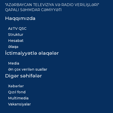
"AZƏRBAYCAN TELEVİZİYA VƏ RADİO VERİLİŞLƏRİ"
QAPALI SƏHMDAR CƏMİYYƏTİ
Haqqımızda
AzTV QSC
Struktur
Hesabat
Əlaqə
İctimaiyyətlə əlaqələr
Media
Ən çox verilən suallar
Digər səhifələr
Xəbərlər
Qızıl fond
Multimedia
Vakansiyalar