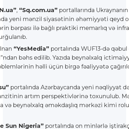
N.ua”
,
“Sq.com.ua”
portallarında Ukraynanı
nda yeni mənzil siyasətinin əhəmiyyəti qeyd o
in bərpası ilə bağlı praktiki memarlıq və infra
urğulanıb.
mlnan
“YesMedia”
portalında WUF13-də qəbul 
şı”ndan bəhs edilib. Yazıda beynəlxalq ictimaiy
blemlərinin həlli üçün birgə fəaliyyətə çağırıl
su”
portalında Azərbaycanda yeni nəqliyyat dəh
anzitinin artım perspektivlərinə toxunulub. M
ika və beynəlxalq əməkdaşlıq mərkəzi kimi rol
e Sun Nigeria”
portalında on minlərlə iştirakç