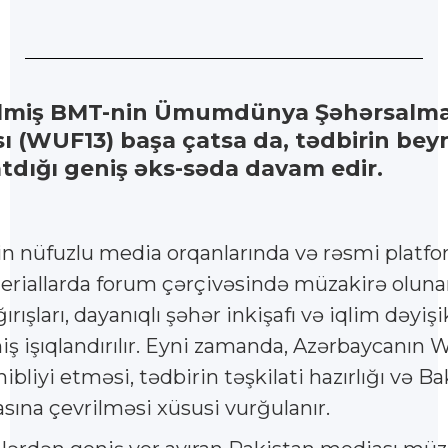
rilmiş BMT-nin Ümumdünya Şəhərsal
sı (WUF13) başa çatsa da, tədbirin bey
tdığı geniş əks-səda davam edir.
rin nüfuzlu media orqanlarında və rəsmi platf
riallarda forum çərçivəsində müzakirə oluna
rışları, dayanıqlı şəhər inkişafı və iqlim dəyişikl
iş işıqlandırılır. Eyni zamanda, Azərbaycanın
ibliyi etməsi, tədbirin təşkilati hazırlığı və B
sına çevrilməsi xüsusi vurğulanır.