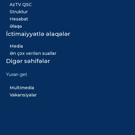
AzTV QSC
Struktur
Hesabat
Əlaqə
İctimaiyyətlə əlaqələr
Media
Ən çox verilən suallar
Digər səhifələr
Xəbərlər
Yuxarı get
Qızıl fond
Multimedia
Vakansiyalar