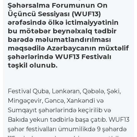
Şəhərsalma Forumunun On
Üçüncü Sessiyası (WUF13)
ərəfəsində ölkə ictimaiyyətinin
bu mötəbər beynəlxalq tədbir
barədə məlumatlandırılması
məqsədilə Azərbaycanın müxtəlif
şəhərlərində WUF13 Festivalı
təşkil olunub.
Festival Quba, Lənkəran, Qəbələ, Şəki,
Mingəçevir, Gəncə, Xankəndi və
Sumqayıt şəhərlərində keçirilib və
Bakıda yekun tədbirlə başa çatıb. WUF13
şəhər festivalları ümumilikdə 9 şəhərdə