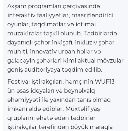
Axşam proqramları çərçivəsində
interaktiv fəaliyyətlər, maarifləndirici
oyunlar, təqdimatlar və ictimai
müzakirələr təşkil olunub. Tədbirlərdə
dayanıqlı şəhər inkişafı, inklüziv şəhər
mühiti, innovativ urban həllər və
gələcəyin şəhərləri kimi aktual mövzular
geniş auditoriyaya təqdim edilib.
Festival iştirakçıları, həmçinin WUF13-
ün əsas ideyaları və beynəlxalq
əhəmiyyəti ilə yaxından tanış olmaq
imkanı əldə ediblər. Müxtəlif yaş
qruplarını əhatə edən tədbirlər
iştirakçılar tərəfindən böyük maraqla