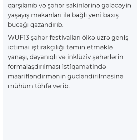
qarşılanıb və şəhər sakinlərinə gələcəyin
yaşayış məkanları ilə bağlı yeni baxış
bucağı qazandırıb.
WUF13 şəhər festivalları ölkə üzrə geniş
ictimai iştirakçılığı təmin etməklə
yanaşı, dayanıqlı və inklüziv şəhərlərin
formalaşdırılması istiqamətində
maarifləndirmənin gücləndirilməsinə
mühüm töhfə verib.