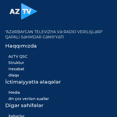
"AZƏRBAYCAN TELEVİZİYA VƏ RADİO VERİLİŞLƏRİ"
QAPALI SƏHMDAR CƏMİYYƏTİ
Haqqımızda
AzTV QSC
Struktur
Hesabat
Əlaqə
İctimaiyyətlə əlaqələr
Media
Ən çox verilən suallar
Digər səhifələr
Xəbərlər