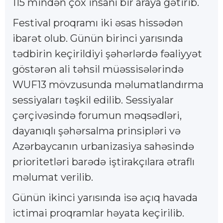
115 mindən çox insanı bir araya gətirib.
Festival proqramı iki əsas hissədən
ibarət olub. Günün birinci yarısında
tədbirin keçirildiyi şəhərlərdə fəaliyyət
göstərən ali təhsil müəssisələrində
WUF13 mövzusunda məlumatlandırma
sessiyaları təşkil edilib. Sessiyalar
çərçivəsində forumun məqsədləri,
dayanıqlı şəhərsalma prinsipləri və
Azərbaycanın urbanizasiya sahəsində
prioritetləri barədə iştirakçılara ətraflı
məlumat verilib.
Günün ikinci yarısında isə açıq havada
ictimai proqramlar həyata keçirilib.