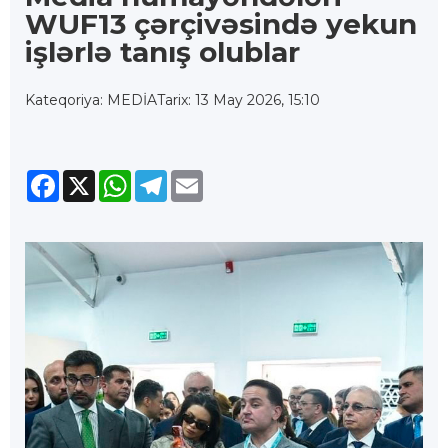
WUF13 çərçivəsində yekun
işlərlə tanış olublar
Kateqoriya: MEDİA
Tarix: 13 May 2026, 15:10
Facebook
X
WhatsApp
Telegram
Email