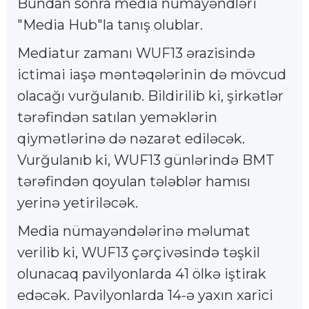
Bundan sonra media nümayəndləri
"Media Hub"la tanış olublar.
Mediatur zamanı WUF13 ərazisində
ictimai iaşə məntəqələrinin də mövcud
olacağı vurğulanıb. Bildirilib ki, şirkətlər
tərəfindən satılan yeməklərin
qiymətlərinə də nəzarət ediləcək.
Vurğulanıb ki, WUF13 günlərində BMT
tərəfindən qoyulan tələblər hamısı
yerinə yetiriləcək.
Media nümayəndələrinə məlumat
verilib ki, WUF13 çərçivəsində təşkil
olunacaq pavilyonlarda 41 ölkə iştirak
edəcək. Pavilyonlarda 14-ə yaxın xarici