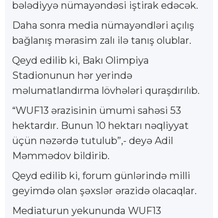
bələdiyyə nümayəndəsi iştirak edəcək.
Daha sonra media nümayəndləri açılış
bağlanış mərasim zalı ilə tanış olublar.
Qeyd edilib ki, Bakı Olimpiya
Stadionunun hər yerində
məlumatlandırma lövhələri quraşdırılıb.
“WUF13 ərazisinin ümumi sahəsi 53
hektardır. Bunun 10 hektarı nəqliyyat
üçün nəzərdə tutulub”,- deyə Adil
Məmmədov bildirib.
Qeyd edilib ki, forum günlərində milli
geyimdə olan şəxslər ərazidə olacaqlar.
Mediaturun yekununda WUF13