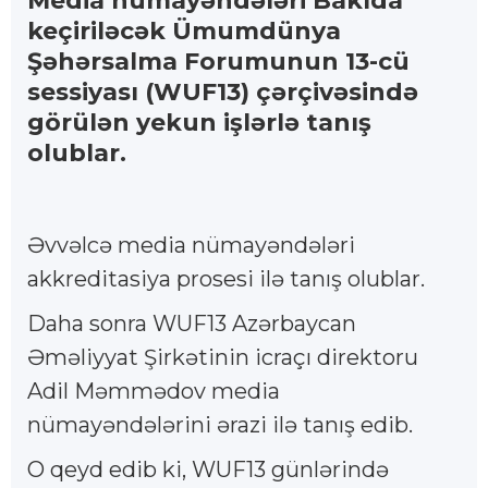
Media nümayəndələri Bakıda
keçiriləcək Ümumdünya
Şəhərsalma Forumunun 13-cü
sessiyası (WUF13) çərçivəsində
görülən yekun işlərlə tanış
olublar.
Əvvəlcə media nümayəndələri
akkreditasiya prosesi ilə tanış olublar.
Daha sonra WUF13 Azərbaycan
Əməliyyat Şirkətinin icraçı direktoru
Adil Məmmədov media
nümayəndələrini ərazi ilə tanış edib.
O qeyd edib ki, WUF13 günlərində