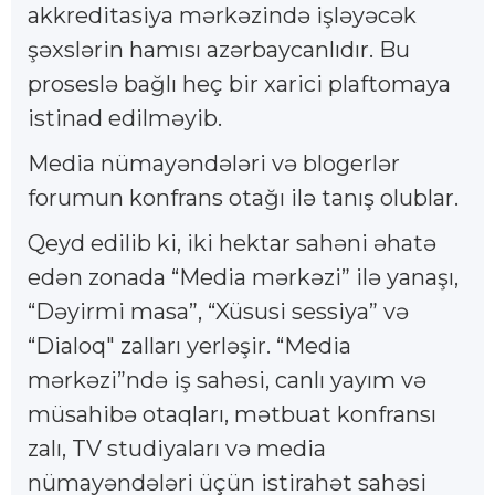
akkreditasiya mərkəzində işləyəcək
şəxslərin hamısı azərbaycanlıdır. Bu
proseslə bağlı heç bir xarici plaftomaya
istinad edilməyib.
Media nümayəndələri və blogerlər
forumun konfrans otağı ilə tanış olublar.
Qeyd edilib ki, iki hektar sahəni əhatə
edən zonada “Media mərkəzi” ilə yanaşı,
“Dəyirmi masa”, “Xüsusi sessiya” və
“Dialoq" zalları yerləşir. “Media
mərkəzi”ndə iş sahəsi, canlı yayım və
müsahibə otaqları, mətbuat konfransı
zalı, TV studiyaları və media
nümayəndələri üçün istirahət sahəsi