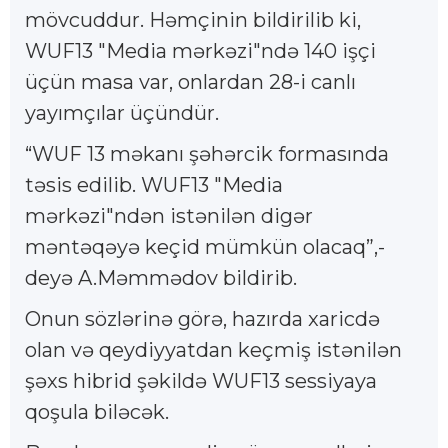
mövcuddur. Həmçinin bildirilib ki,
WUF13 "Media mərkəzi"ndə 140 işçi
üçün masa var, onlardan 28-i canlı
yayımçılar üçündür.
“WUF 13 məkanı şəhərcik formasında
təsis edilib. WUF13 "Media
mərkəzi"ndən istənilən digər
məntəqəyə keçid mümkün olacaq”,-
deyə A.Məmmədov bildirib.
Onun sözlərinə görə, hazırda xaricdə
olan və qeydiyyatdan keçmiş istənilən
şəxs hibrid şəkildə WUF13 sessiyaya
qoşula biləcək.