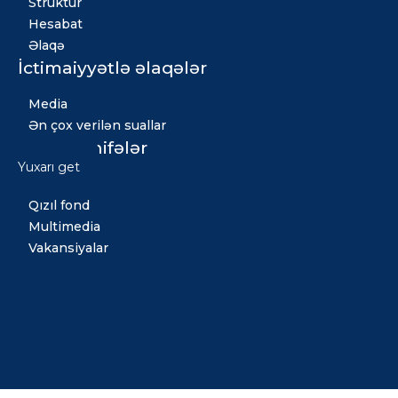
Struktur
Hesabat
Əlaqə
İctimaiyyətlə əlaqələr
Media
Ən çox verilən suallar
Digər səhifələr
Yuxarı get
Xəbərlər
Qızıl fond
Multimedia
Vakansiyalar