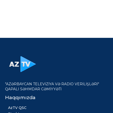
"AZƏRBAYCAN TELEVİZİYA VƏ RADİO VERİLİŞLƏRİ"
QAPALI SƏHMDAR CƏMİYYƏTİ
Haqqımızda
AzTV QSC