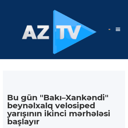
Bu gün "Bakı–Xankəndi"
beynəlxalq velosiped
yarışının ikinci mərhələsi
başlayır