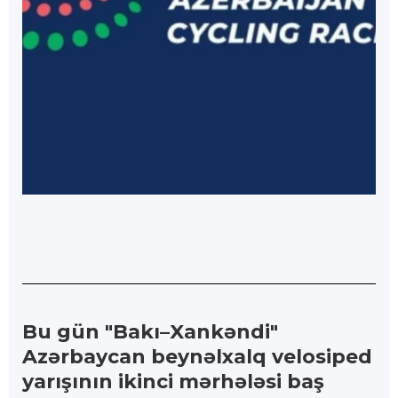
Bu gün "Bakı–Xankəndi"
Azərbaycan beynəlxalq velosiped
yarışının ikinci mərhələsi baş