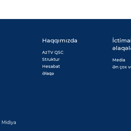
Haqqımızda
İctima
əlaqəl
AzTV QSC
Struktur
Media
Hesabat
Ən çox ve
Əlaqə
Midiya