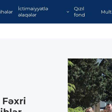
İctimaiyyətlə
Qızıl
ihələr
Mult
əlaqələr
fond
 Fəxri