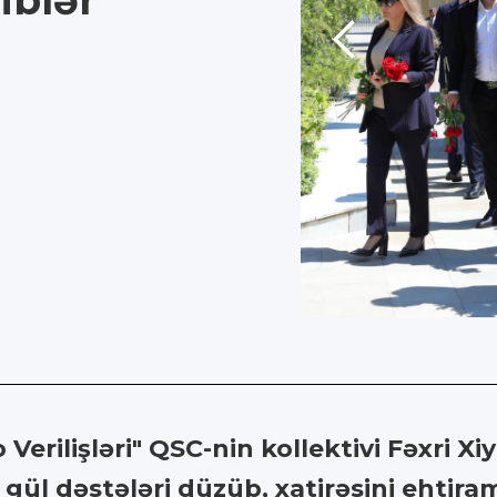
iblər
 Verilişləri" QSC-nin kollektivi Fəxri 
gül dəstələri düzüb, xatirəsini ehtiram