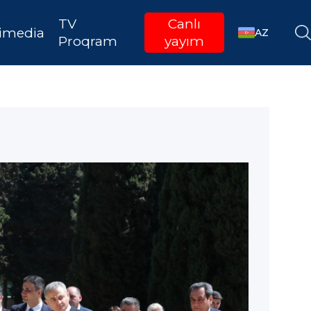
TV
Canlı
imedia
AZ
Proqram
yayım