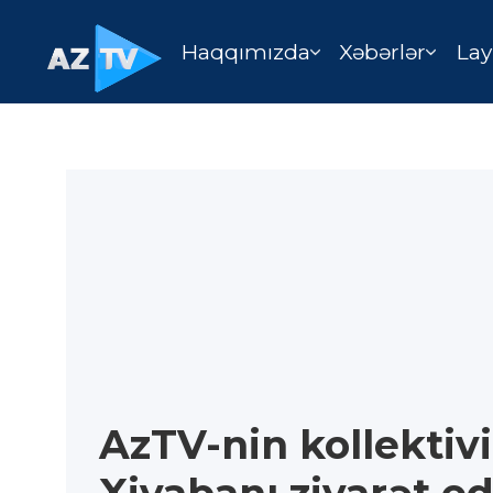
Haqqımızda
Xəbərlər
Lay
AzTV-nin kollektivi