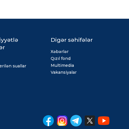
iyyətlə
Digər səhifələr
ər
Xəbərlər
Qızıl fond
Multimedia
rilən suallar
Vakansiyalar