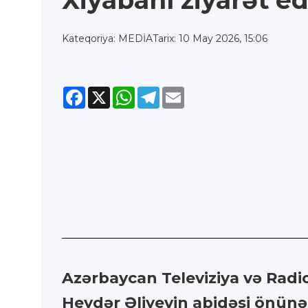
Xiyabanı ziyarət ed
Kateqoriya: MEDİA
Tarix: 10 May 2026, 15:06
Facebook
X
WhatsApp
Telegram
Email
Azərbaycan Televiziya və Radio
Heydər Əliyevin abidəsi önünə 