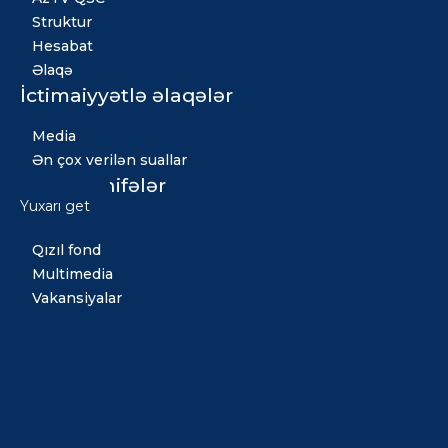
Struktur
Hesabat
Əlaqə
İctimaiyyətlə əlaqələr
Media
Ən çox verilən suallar
Digər səhifələr
Yuxarı get
Xəbərlər
Qızıl fond
Multimedia
Vakansiyalar