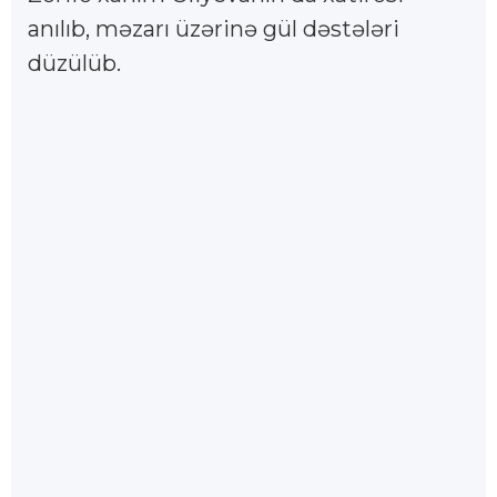
anılıb, məzarı üzərinə gül dəstələri
düzülüb.